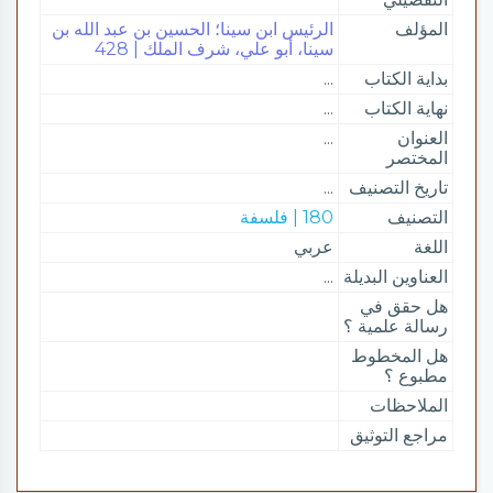
المؤلف
الرئيس ابن سينا؛ الحسين بن عبد الله بن
سينا، أبو علي، شرف الملك | 428
بداية الكتاب
...
نهاية الكتاب
...
العنوان
...
المختصر
تاريخ التصنيف
...
التصنيف
180 | فلسفة
اللغة
عربي
العناوين البديلة
...
هل حقق في
رسالة علمية ؟
هل المخطوط
مطبوع ؟
الملاحظات
مراجع التوثيق