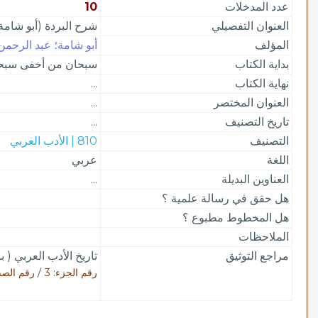
عدد المدخلات
10
العنوان التفصيلي
شرح البردة (أبو شامة
المؤلف
أبو شامة؛ عبد الرحمن 
بداية الكتاب
سبحان من أخفى سبحات و
نهاية الكتاب
...
العنوان المختصر
...
تاريخ التصنيف
...
التصنيف
810 | الأدب العربي
اللغة
عربي
العناوين البديلة
...
هل حقق في رسالة علمية ؟
هل المخطوط مطبوع ؟
الملاحظات
مراجع التوثيق
تاريخ الأدب العربي ( ب
رقم الجزء: 3 / رقم الصفحة: 383