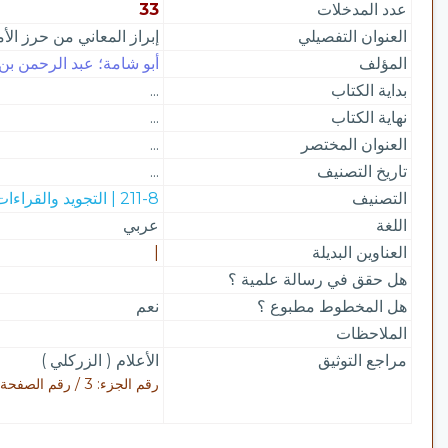
عدد المدخلات
33
العنوان التفصيلي
إبراز المعاني من حرز الأم
المؤلف
أبو شامة؛ عبد الرحمن بن 
بداية الكتاب
...
نهاية الكتاب
...
العنوان المختصر
...
تاريخ التصنيف
...
التصنيف
211-8 | التجويد والقراءات
اللغة
عربي
العناوين البديلة
|
هل حقق في رسالة علمية ؟
هل المخطوط مطبوع ؟
نعم
الملاحظات
مراجع التوثيق
الأعلام ( الزركلي )
رقم الجزء: 3 / رقم الصفحة: 299