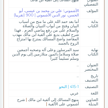
التفصيلي
المؤلف
الأشموني؛ علي بن محمد بن عيسى، أبو
الحسن، نور الدين الأشموني | 900 (تقريبا)
بداية
أما بعد حمد الله على ما منح من أسباب
الكتاب
البيان وفتح من أبواب التبيان والصلاة
والسلام على من رفع بماضي العزم .. فهذا
شرح لطيف بديع على ألفية ابن مالك مهذب
المقاصد واضح المسالك يمتزج بها امتزاج
الروح بالجسد
نهاية
سيد المرسلين وعلى آله وصحبه أجمعين
الكتاب
صلاة وسلاماً دائمين متلازمين إلى يوم الدين
وسلم تسليماً كثيراً
العنوان
...
المختصر
تاريخ
...
التصنيف
التصنيف
415-1 | النحو
اللغة
عربي
العناوين
منهج المسالك إلى ألفية ابن مالك
|
شرح
البديلة
أشموني على الألفية
|