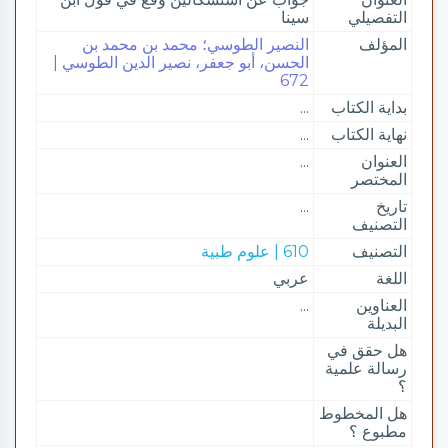
التفصيلي
سينا
المؤلف
النصير الطوسي؛ محمد بن محمد بن
الحسن، أبو جعفر، نصير الدين الطوسي |
672
بداية الكتاب
...
نهاية الكتاب
...
العنوان
...
المختصر
تاريخ
...
التصنيف
التصنيف
610 | علوم طبية
اللغة
عربي
العناوين
...
البديلة
هل حقق في
رسالة علمية
؟
هل المخطوط
مطبوع ؟