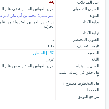
عدد المدخلات
46
العنوان التفصيلي
تقرير القوانين المتداولة في علم ال
المؤلف
المرعشي؛ محمد بن أبي بكر المرعشي،
بداية الكتاب
هذا تقرير القوانين المتداولة من ع
الجزئية
نهاية الكتاب
...
العنوان المختصر
...
تاريخ التصنيف
1117
التصنيف
160 | المنطق
اللغة
عربي
العناوين البديلة
تقرير القوانين المتداولة من علم ال
هل حقق في رسالة علمية
؟
هل المخطوط مطبوع ؟
الملاحظات
مراجع التوثيق