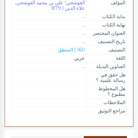
المؤلف
القوشجي؛ علي بن محمد القوشجي،
علاء الدين | 879
بداية الكتاب
...
نهاية الكتاب
...
العنوان المختصر
...
تاريخ التصنيف
...
التصنيف
160 | المنطق
اللغة
عربي
العناوين البديلة
...
هل حقق في
رسالة علمية ؟
هل المخطوط
مطبوع ؟
الملاحظات
مراجع التوثيق