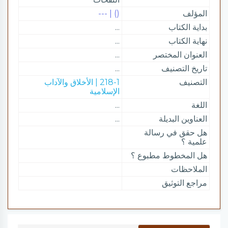
المؤلف
() | ---
بداية الكتاب
...
نهاية الكتاب
...
العنوان المختصر
...
تاريخ التصنيف
...
التصنيف
218-1 | الأخلاق والآداب
الإسلامية
اللغة
...
العناوين البديلة
...
هل حقق في رسالة
علمية ؟
هل المخطوط مطبوع ؟
الملاحظات
مراجع التوثيق