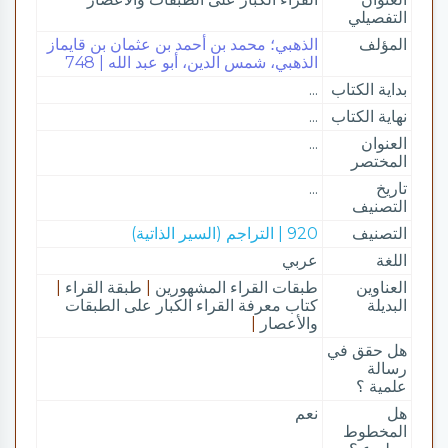
التفصيلي
المؤلف
الذهبي؛ محمد بن أحمد بن عثمان بن قايماز
الذهبي، شمس الدين، أبو عبد الله | 748
بداية الكتاب
...
نهاية الكتاب
...
العنوان
...
المختصر
تاريخ
...
التصنيف
التصنيف
920 | التراجم (السير الذاتية)
اللغة
عربي
العناوين
طبقات القراء المشهورين
|
طبقة القراء
|
البديلة
كتاب معرفة القراء الكبار على الطبقات
والأعصار
|
هل حقق في
رسالة
علمية ؟
هل
نعم
المخطوط