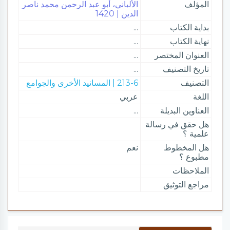
المؤلف
الألباني، أبو عبد الرحمن محمد ناصر
الدين | 1420
بداية الكتاب
...
نهاية الكتاب
...
العنوان المختصر
...
تاريخ التصنيف
...
التصنيف
213-6 | المسانيد الأخرى والجوامع
اللغة
عربي
العناوين البديلة
...
هل حقق في رسالة
علمية ؟
هل المخطوط
نعم
مطبوع ؟
الملاحظات
مراجع التوثيق