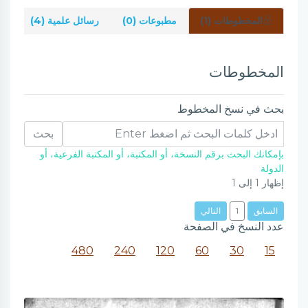
المخطوطات (1)
مطبوعات (0)
رسائل علمية (4)
شر
المخطوطات
بحث في نسخ المخطوط
بحث
بإمكانك البحث برقم النسخة، أو المكتبة، أو المكتبة الفرعية، أو
الدولة
إظهار
1
إلى
1
السابق
1
التالي
عدد النسخ في الصفحة
480
240
120
60
30
15