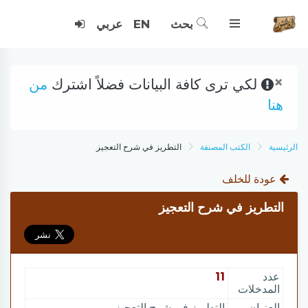
بحث
EN
عربي
×
لكي ترى كافة البيانات فضلاً اشترك
من
هنا
الرئيسية
الكتب المصنفة
التطريز في شرح التعجيز
عودة للخلف
التطريز في شرح التعجيز
عدد
11
المدخلات
العنوان
التطريز في شرح التعجيز