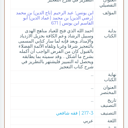
التفصيلي
المؤلف
ابن يونس؛ عبد الرحيم (تاج الدين) بن محمد
(رضي الدين) بن محمد (عماد الدين) أبو
القاسم ابن يونس | 671
بداية
أحمد الله الذي فتح للعباد مناهج الهدى
الكتاب
وسبيل الرشاد وعم الكافة بجزيل الازدياد
والإمداد..وبعد فإنه لما سار كتابي المسمى
بالتعجيز شرقا وغربا وتلقاه الأئمة الفضلاء
بالقبول كان من الفرض الواجب أن أكمله
بشرح ما أشكل .. وقد سميته بما يطابقه
ويحصل له التمييز فليشتهر بالتطريز في
شرح كتاب التعجيز
نهاية
...
الكتاب
العنوان
...
المختصر
تاريخ
...
التصنيف
التصنيف
217-3 | فقه شافعي
اللغة
عربي