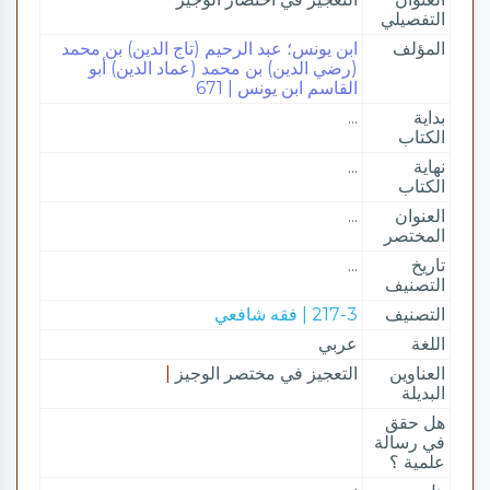
التفصيلي
المؤلف
ابن يونس؛ عبد الرحيم (تاج الدين) بن محمد
(رضي الدين) بن محمد (عماد الدين) أبو
القاسم ابن يونس | 671
بداية
...
الكتاب
نهاية
...
الكتاب
العنوان
...
المختصر
تاريخ
...
التصنيف
التصنيف
217-3 | فقه شافعي
اللغة
عربي
العناوين
التعجيز في مختصر الوجيز
|
البديلة
هل حقق
في رسالة
علمية ؟