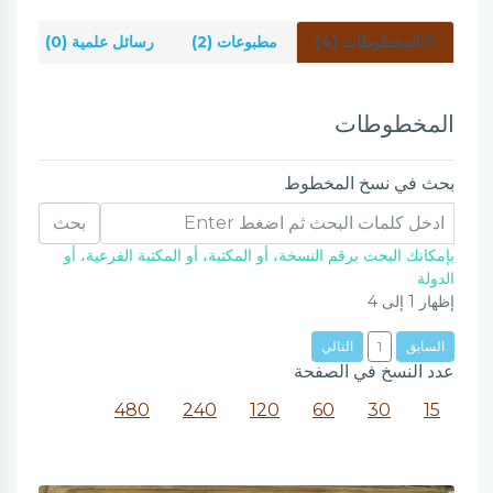
المخطوطات (4)
مطبوعات (2)
رسائل علمية (0)
شر
المخطوطات
بحث في نسخ المخطوط
بحث
بإمكانك البحث برقم النسخة، أو المكتبة، أو المكتبة الفرعية، أو
الدولة
إظهار
1
إلى
4
السابق
1
التالي
عدد النسخ في الصفحة
480
240
120
60
30
15