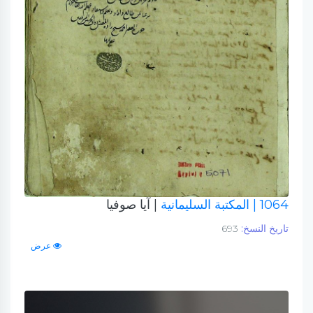
1064
| المكتبة السليمانية
| آيا صوفيا
تاريخ النسخ:
693
عرض