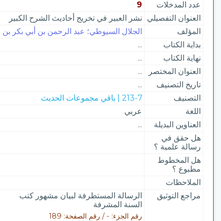
عدد المدخلات
9
العنوان التفصيلي
نشر العبير في تخريج أحاديث الشرح الكبير
المؤلف
الجلال السيوطي؛ عبد الرحمن بن أبي بكر بن م
بداية الكتاب
...
نهاية الكتاب
...
العنوان المختصر
...
تاريخ التصنيف
...
التصنيف
213-7 | باقي مجموعات الحديث
اللغة
عربي
العناوين البديلة
...
هل حقق في
رسالة علمية ؟
هل المخطوط
مطبوع ؟
الملاحظات
مراجع التوثيق
الرسالة المستطرفة لبيان مشهور كتب
السنة المشرفة
رقم الجزء: - / رقم الصفحة: 189