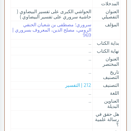
المدخلات
العنوان
الحواشي الكبرى على تفسير البيضاوي (
التفصيلي
حاشية سروري على تفسير البيضاوي )
المؤلف
سروري؛ مصطفى بن شعبان الحنفي
الرومي، مصلح الدين، المعروف بسروري |
969
بداية الكتاب
...
نهاية الكتاب
...
العنوان
...
المختصر
تاريخ
...
التصنيف
التصنيف
212 | التفسير
اللغة
...
العناوين
...
البديلة
هل حقق في
رسالة علمية
؟