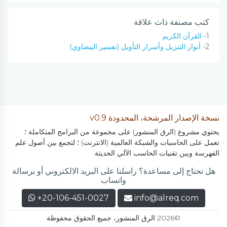
كتب مصنفة ذات علاقة
1-
القرآن الكريم
2-
أنوار التنزيل وأسرار التأويل (تفسير البيضاوي)
نسخة الإصدار المرشحة، المحدودة v0.9
يحتوي مشروع (الرق المنشور) على مجموعة من البرامج المتكاملة ؛
تعمل على الحاسبات والشبكة العالمية (الانترنت) ؛ لتجمع بين أصول علم
الفهرسة وبين تقنيات الحاسب الآلي الحديثة.
هل تحتاج إلى مساعدة؟ راسلنا على البريد الالكتروني أو برسالة
واتساب
+20-106-451-0027
info@alreq.com
©2026 الرق المنشور، جميع الحقوق محفوظة