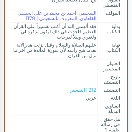
التفصيلي
المؤلف
السحيمي؛ أحمد بن محمد بن علي الحسني
القلعاوي، المعروف بالسحيمي | 1178
بداية
فقد ألهمني الله أن أكتب تفسيراً على القرآن
الكتاب
العظيم فأخذت في ذلك ليكون تذكرة لي
ولغيري ونيلاً لدرجات
نهاية
عليهم الصلاة والسلام وقيل نزلت هذه الآية
الكتاب
بعدما شج رأسه لأن سورة المائدة من آخر ما
نزل من القرآن
العنوان
...
المختصر
تاريخ
...
التصنيف
التصنيف
212 | التفسير
اللغة
عربي
العناوين
...
البديلة
هل حقق
في رسالة
علمية ؟