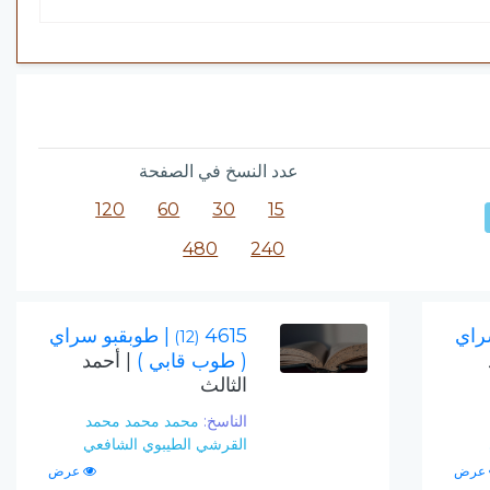
عدد النسخ في الصفحة
120
60
30
15
480
240
راي
4615
| طوبقبو سراي
(12)
( طوب قابي )
| أحمد
الثالث
الناسخ:
محمد محمد محمد
القرشي الطيبوي الشافعي
عرض
عرض