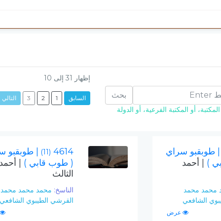
إظهار
31
إلى
10
بحث
السابق
1
2
3
التالي
مكتبة، أو المكتبة الفرعية، أو الدولة
| طوبقبو سراي
4614
| طوبقبو س
(11)
ي )
| أحمد
( طوب قابي )
| أحمد
الثالث
 محمد محمد
الناسخ:
محمد محمد محمد
بوي الشافعي
القرشي الطيبوي الشافعي
عرض