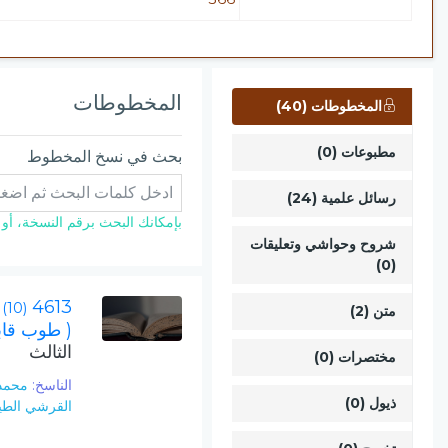
المخطوطات
المخطوطات (40)
مطبوعات (0)
بحث في نسخ المخطوط
رسائل علمية (24)
بإمكانك البحث برقم النسخة، أو ال
شروح وحواشي وتعليقات
(0)
4613
(10)
متن (2)
( طوب قاب
الثالث
مختصرات (0)
الناسخ:
محمد
ذيول (0)
القرشي الطي