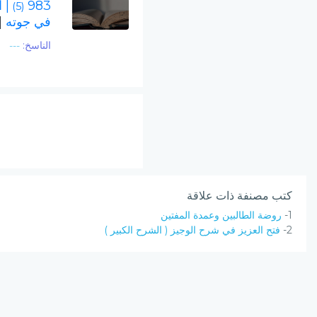
983
| 
(5)
في جوته
-
الناسخ:
---
كتب مصنفة ذات علاقة
1-
روضة الطالبين وعمدة المفتين
2-
فتح العزيز في شرح الوجيز ( الشرح الكبير )