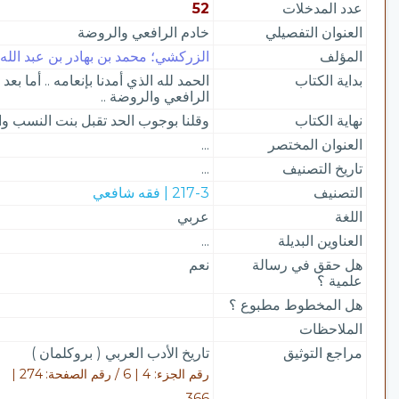
عدد المدخلات
52
العنوان التفصيلي
خادم الرافعي والروضة
المؤلف
الزركشي؛ محمد بن بهادر بن عبد الله الز
بداية الكتاب
الحمد لله الذي أمدنا بإنعامه .. أما 
الرافعي والروضة ..
نهاية الكتاب
وقلنا بوجوب الحد تقبل بنت النسب والا
العنوان المختصر
...
تاريخ التصنيف
...
التصنيف
217-3 | فقه شافعي
اللغة
عربي
العناوين البديلة
...
هل حقق في رسالة
نعم
علمية ؟
هل المخطوط مطبوع ؟
الملاحظات
مراجع التوثيق
تاريخ الأدب العربي ( بروكلمان )
رقم الجزء: 4 | 6 / رقم الصفحة: 274 |
366