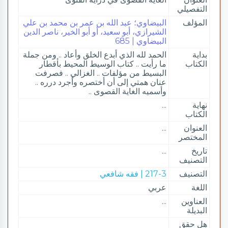
التفصيلي
المؤلف
البيضاوي؛ عبد الله بن عمر بن محمد بن علي
الشيرازي، أبو سعيد، أو أبو الخير، ناصر الدين
البيضاوي | 685
بداية
الحمد لله الذي أبدع الخلق وأعاد .. ومن جملة
الكتاب
ما رأيت .. كتاب الوسيط المحيط بأقطار
البسيط من مؤلفات .. الغزالي .. فصرفت
عنان همتي إلى أن أختصره وأجرد درره ..
وأسميه الغاية القصوى ..
نهاية
...
الكتاب
العنوان
...
المختصر
تاريخ
...
التصنيف
التصنيف
217-3 | فقه شافعي
اللغة
عربي
العناوين
...
البديلة
هل حقق