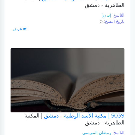
الظاهرية - دمشق
الناسخ:
[د. ن]
تاريخ النسخ:
0
عرض
5039
| مكتبة الأسد الوطنية - دمشق
| المكتبة
الظاهرية - دمشق
الناسخ:
رمضان المويسي