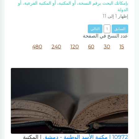
بإمكانك البحث برقم النسخة، أو المكتبة، أو المكتبة الفرعية، أو
الدولة
إظهار
1
إلى
11
السابق
1
التالي
عدد النسخ في الصفحة
480
240
120
60
30
15
10972
| مكتبة الأسد الوطنية - دمشق
| المكتبة