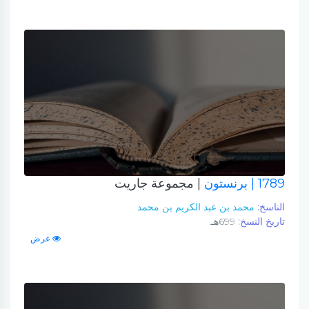
1789
| برنستون
| مجموعة جاريت
الناسخ:
محمد بن عبد الكريم بن محمد
تاريخ النسخ:
699هـ.
عرض