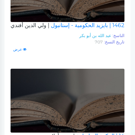
1462
| بايزيد الحكومية - إستانبول
| ولي الدين أفندي
الناسخ:
عبد الله بن أبو بكر
تاريخ النسخ:
707
عرض