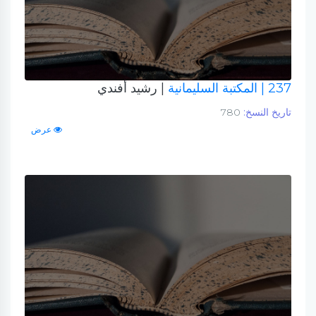
237
| المكتبة السليمانية
| رشيد أفندي
تاريخ النسخ:
780
عرض