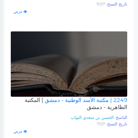
تاريخ النسخ:
1107
عرض
2249
| مكتبة الأسد الوطنية - دمشق
| المكتبة
الظاهرية - دمشق
الناسخ:
الحسن بن سعدي البواب
تاريخ النسخ:
707
عرض