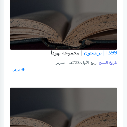
1399
| برنستون
| مجموعة يهودا
تاريخ النسخ:
ربيع الأول/728هـ. - بتبريز
عرض