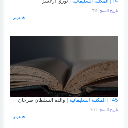
14
| المكتبة السليمانية
| نوري آرلاسز
تاريخ النسخ:
711
عرض
145
| المكتبة السليمانية
| والدة السلطان طرخان
تاريخ النسخ:
707
عرض