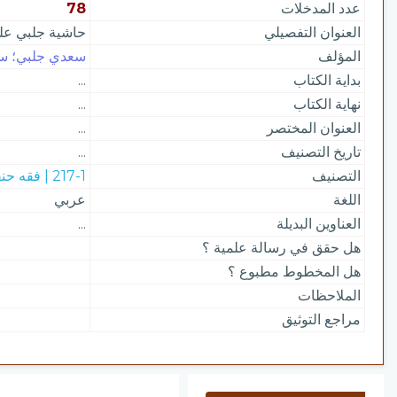
عدد المدخلات
78
العنوان التفصيلي
حاشية جلبي على
المؤلف
سعدي جلبي؛ سعد
بداية الكتاب
...
نهاية الكتاب
...
العنوان المختصر
...
تاريخ التصنيف
...
التصنيف
217-1 | فقه حنفي
اللغة
عربي
العناوين البديلة
...
هل حقق في رسالة علمية ؟
هل المخطوط مطبوع ؟
الملاحظات
مراجع التوثيق