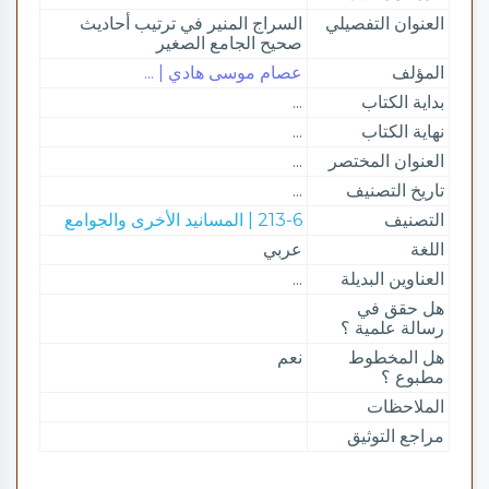
العنوان التفصيلي
السراج المنير في ترتيب أحاديث
صحيح الجامع الصغير
المؤلف
عصام موسى هادي | ...
بداية الكتاب
...
نهاية الكتاب
...
العنوان المختصر
...
تاريخ التصنيف
...
التصنيف
213-6 | المسانيد الأخرى والجوامع
اللغة
عربي
العناوين البديلة
...
هل حقق في
رسالة علمية ؟
هل المخطوط
نعم
مطبوع ؟
الملاحظات
مراجع التوثيق