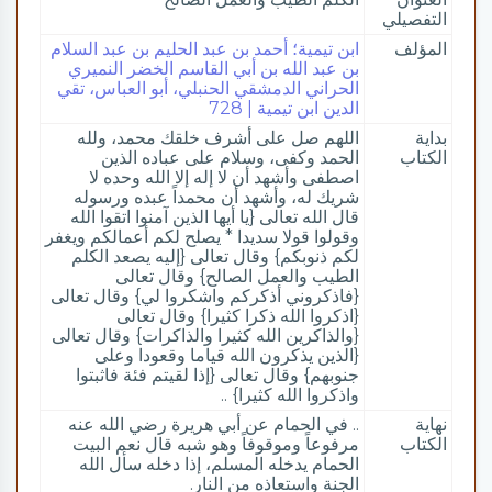
التفصيلي
المؤلف
ابن تيمية؛ أحمد بن عبد الحليم بن عبد السلام
بن عبد الله بن أبي القاسم الخضر النميري
الحراني الدمشقي الحنبلي، أبو العباس، تقي
الدين ابن تيمية | 728
بداية
اللهم صل على أشرف خلقك محمد، ولله
الكتاب
الحمد وكفى، وسلام على عباده الذين
اصطفى وأشهد أن لا إله إلا الله وحده لا
شريك له، وأشهد أن محمداً عبده ورسوله
قال الله تعالى {يا أيها الذين آمنوا اتقوا الله
وقولوا قولا سديدا * يصلح لكم أعمالكم ويغفر
لكم ذنوبكم} وقال تعالى {إليه يصعد الكلم
الطيب والعمل الصالح} وقال تعالى
{فاذكروني أذكركم واشكروا لي} وقال تعالى
{اذكروا الله ذكرا كثيرا} وقال تعالى
{والذاكرين الله كثيرا والذاكرات} وقال تعالى
{الذين يذكرون الله قياما وقعودا وعلى
جنوبهم} وقال تعالى {إذا لقيتم فئة فاثبتوا
واذكروا الله كثيرا} ..
نهاية
.. في الحمام عن أبي هريرة رضي الله عنه
الكتاب
مرفوعاً وموقوفاً وهو شبه قال نعم البيت
الحمام يدخله المسلم، إذا دخله سأل الله
الجنة واستعاذه من النار.