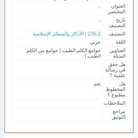
العنوان
...
المختصر
تاريخ
...
التصنيف
التصنيف
218-2 | الأذكار والشعائر الإسلامية
اللغة
عربي
العناوين
جوامع الكلم الطيب
|
جوامع من الكلم
البديلة
الطيب
|
هل حقق
في رسالة
علمية ؟
هل
نعم
المخطوط
مطبوع ؟
الملاحظات
مراجع
التوثيق