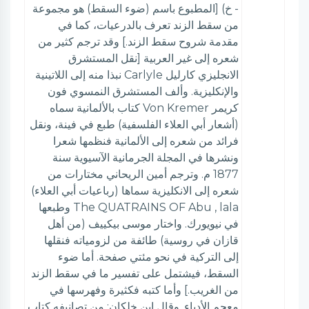
- خ) [المطبوع باسم (ضوء السقط) هو مجموعة
من سقط الزند تعرف بالدرعيات، كما في
مقدمة شروح سقط الزند.] وقد ترجم كثير من
شعره إلى غير العربية [نقل المستشرق
الانجليزي كارليل Carlyle نبذا منه إلى اللاتينية
والإنكليزية. وألف المستشرق النمسوي فون
كريمر Von Kremer كتاب بالألمانية سماه
(أشعار أبي العلاء الفلسفية) طبع في فينة، ونقل
فرائد من شعره إلى الألمانية فنظمها شعرا
ونشرها في المجلة الجرمانية الآسيوية سنة
1877 م. وترجم أمين الريحاني مختارات من
شعره إلى الانكليزية سماها (رباعيات أبي العلاء)
The QUATRAINS OF Abu , lala وطبعها
في نيويورك. واختار موسى بيكييف (من أهل
قازان في روسية) طائفة من لزومياته فنقلها
إلى التركية في نحو مئتي صفحة. أما ضوء
السقط، فيشتمل على تفسير ما في سقط الزند
من الغريب.] وأما كتبه فكثيرة وفهرسها في
معجم الأدباء. وقال ابن خلكان: من تصانيفه كتاب