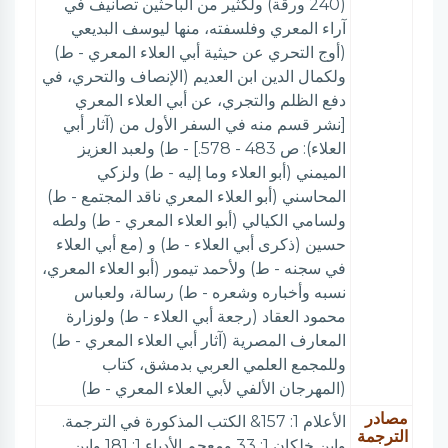
(240 ورقة) ولكثير من الباحثين تصانيف في
آراء المعري وفلسفته، منها ليوسف البديعي
(أوج التحري عن حيثية أبي العلاء المعري - ط)
ولكمال الدين ابن العديم (الإنصاف والتحري، في
دفع الظلم والتجري، عن أبي العلاء المعري
[نشر قسم منه في السفر الأول من (آثار أبي
العلاء): ص 483 - 578.] - ط) ولعبد العزيز
الميمني (أبو العلاء وما إليه - ط) ولزكي
المحاسني (أبو العلاء المعري ناقد المجتمع - ط)
ولسامي الكيالي (أبو العلاء المعري - ط) ولطه
حسين (ذكرى أبي العلاء - ط) و (مع أبي العلاء
في سجنه - ط) ولأحمد تيمور (أبو العلاء المعري،
نسبه وأخباره وشعره - ط) رسالة، ولعباس
محمود العقاد (رجعة أبي العلاء - ط) ولوزارة
المعارف المصرية (آثار أبي العلاء المعري - ط)
وللمجمع العلمي العربي بدمشق، كتاب
(المهرجان الألفي لأبي العلاء المعري - ط)
مصادر
الأعلام 1: 157& الكتب المذكورة في الترجمة.
الترجمة
وابن خلكان 1: 33 ومعجم الأدباء 1: 181 وابن