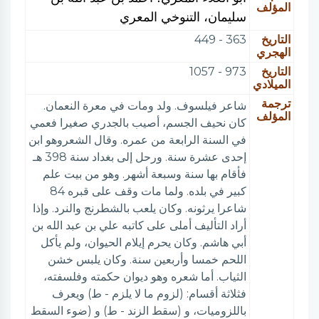
المؤلف
سليمان، التنوخي المعري
التاريخ
363 - 449
الهجري
التاريخ
973 - 1057
الميلادي
ترجمة
شاعر فيلسوف. ولد ومات في معرة النعمان.
المؤلف
كان نحيف الجسم، أصيب بالجدري صغيرا فعمي
في السنة الرابعة من عمره. وقال الشعروهو ابن
إحدى عشرة سنة. ورحل إلى بغداد سنة 398 هـ
فأقام بها سنة وسبعة أشهر. وهو من بيت علم
كبير في بلده. ولما مات وقف على قبره 84
شاعرا يرثونه. وكان يلعب بالشطرنج والنرد. وإذا
أراد التأليف أملى على كاتبه علي بن عبد الله بن
أبي هاشم. وكان يحرم إيلام الحيوان، ولم يأكل
اللحم خمسا وأربعين سنة. وكان يلبس خشن
الثياب. أما شعره وهو ديوان حكمته وفلسفته،
فثلاثة أقسام: (لزوم ما لا يلزم - ط) ويعرف
باللزوميات، و (سقط الزند - ط) و (ضوء السقط