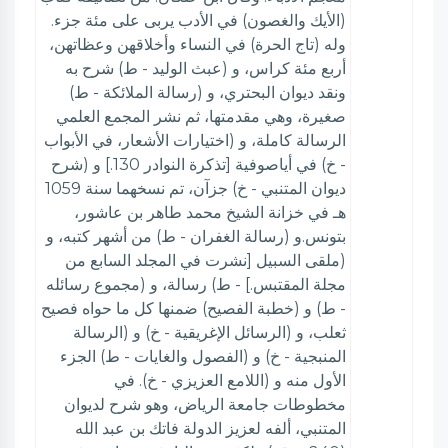
(الأيك والغصون) في الأدب يربى على مئة جزء.
وله (تاج الحرة) في النساء وأخلاقهن وعظاتهن،
أربع مئة كراس، و (عبث الوليد - ط) شرح به
ونقد ديوان البحتري، و (رسالة الملائكة - ط)
صغيرة، وهي مقدمتها، ثم نشر المجمع العلمي
الرسالة كاملة، و (اختيارات الأشعار، في الأبواب
- خ) في أياصوفية [تذكرة النوادر 130.] و (شرح
ديوان المتنبي - خ) جزآن، تم نسخهما سنة 1059
هـ في خزانة الشيخ محمد طاهر بن عاشور،
بتونس.و (رسالة الغفران - ط) من أشهر كتبه، و
(ملقى السبيل [نشرت في المجلد السابع من
مجلة المقتبس.] - ط) رسالة، و (مجموع رسائله
- ط) و (خطبة الفصيح) ضمنها كل ما حواه فصيح
ثعلب، و (الرسائل الإغريقية - خ) و (الرسالة
المنبجية - خ) و (الفصول والغايات - ط) الجزء
الأول منه و (اللامع العزيزي - خ). في
مخطوطات جامعة الرياض، وهو شرح لديوان
المتنبي، ألفه لعزيز الدولة فاتك بن عبد الله