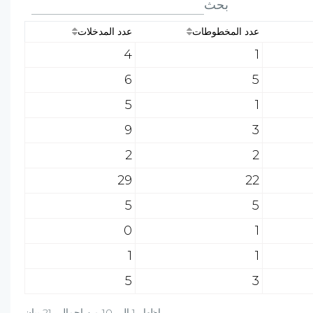
بحث
عدد المخطوطات
عدد المدخلات
4
1
6
5
5
1
9
3
2
2
29
22
5
5
0
1
1
1
5
3
إظهار 1 إلى 10 من إجمالي 21 بيان