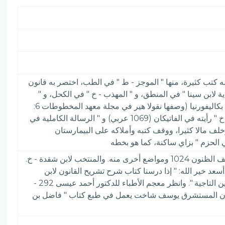
 كتب كثيرة، منها " الموجز - ط " في الطب، اختصر به قانون
ة لابن سينا " في المنطق، و " المهذب - خ " في الكحل، و "
الشامل " في الطب، كبير جدا، منه مجلد مخطوط ضخم في الظاهرية بدمشق، وثلاثة مجلدات مخطوطة في جامعة ستانفورد، بكاليفورنيا (وصفها نقولا هير في مجلة معهد المخطوطات 6:
203) و " شرح فصول أبقراط - خ " في الطب، و " بغية الفطن من علم البدن - خ " في الطب، و " بغية الفطن من علم البدن - خ " رأيته في الفاتيكان (1069 عربي) و " الرسالة الكاملية في
لف مالا كثيرا، ووقف كتبه وأملاكه على البيمارستان
 الحزم " بزاي ساكنة، كما هو بخطه
الأعلام 4: 270& طبقات السبكي 5: 129 وشذرات الذهب 5: 401 ودول الإسلام للذهبي 2: 143 وتاريخ ابن الوردي 2: 234 وكشف الظنون 1024 ومواضع أخرى منه. والمنتخب لابن شقدة - خ.
377 والكتبخانة 7: 257 ومفتاح السعادة 1: 269 وفي كتاب الطب العربي 64 للدكتور أمين أسعد خير الله: " إذا درسنا كتاب شرح تشريح القانون لابن
النفيس درسا مدققا نجد أن المؤلف كان أول من وصف الدورة الدموية الرئوية، وأول من أشار إلى الحويصلات الرئوية والشرايين التاجية ". وانظر معجم الأطباء للدكتور أحمد عيسى 292 -
وهدية العارفين 1: 714 والفهرس التمهيدي 530 ويقول سارتون في كتاب " الشرق الأوسط في مؤلفات الأميركيين " 49 إن المستشرق يوسف شاخت يعمل في طبع كتاب " فاضل بن