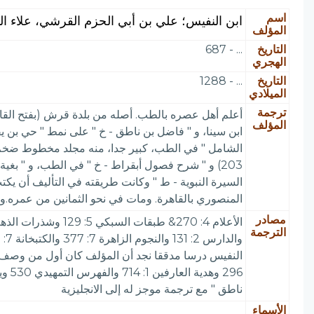
اسم
ابن النفيس؛ علي بن أبي الحزم القرشي، علاء ال
المؤلف
التاريخ
... - 687
الهجري
التاريخ
... - 1288
الميلادي
ترجمة
أعلم أهل عصره بالطب. أصله من بلدة قرش (بفتح القاف
المؤلف
ابن سينا، و " فاضل بن ناطق - خ " على نمط " حي بن يقظ
السيرة النبوية - ط " وكانت طريقته في التأليف أن يك
المنصوري بالقاهرة. ومات في نحو الثمانين من عمره.وو
مصادر
الترجمة
ناطق " مع ترجمة موجز له إلى الانجليزية
الأسماء