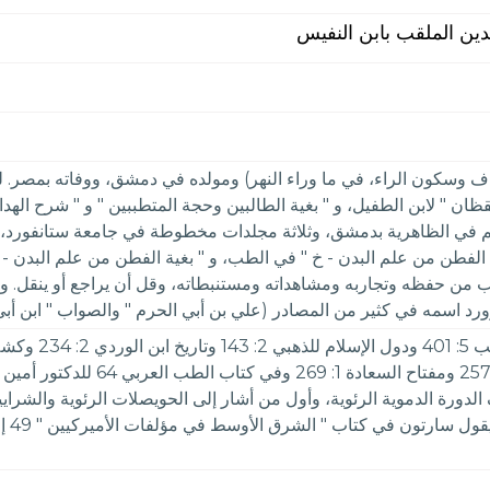
دين الملقب بابن النفيس
 وسكون الراء، في ما وراء النهر) ومولده في دمشق، ووفاته بمصر. له
ان " لابن الطفيل، و " بغية الطالبين وحجة المتطببين " و " شرح الهداي
تب من حفظه وتجاربه ومشاهداته ومستنبطاته، وقل أن يراجع أو ينقل. وخ
رد اسمه في كثير من المصادر (علي بن أبي الحرم " والصواب " ابن أبي
والدارس 2: 131 والنجوم الزاهرة 7: 
296 