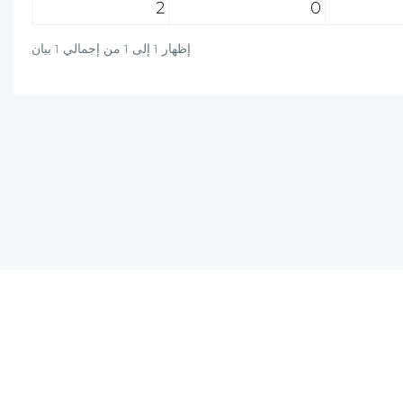
2
0
إظهار 1 إلى 1 من إجمالي 1 بيان
دة؟ راسلنا على البريد الالكتروني أو برسالة واتساب
+20-106-451-0027
info@al