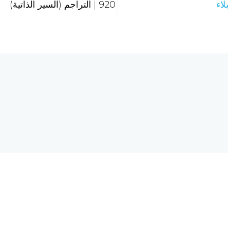
لاء
920 | التراجم (السير الذاتية)
هل تحتاج إلى مساع
 الحاسبات والشبكة العالمية
req.com
©2026 الرق المنشور، جميع الحقوق محفوظة