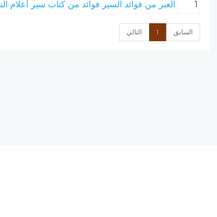
1
العبر من فوائد السير فوائد من كتاب سير أعلام النب
السابق
1
التالي
نسخة الإصدار المرشحة، المحدودة v0.9
يحتوي مشروع (الرق المنشور) على مجموعة من البرامج المتكاملة ؛ تعمل على
(الانترنت) ؛ لتجمع بين أصول علم الفهرسة وبين تقنيات الحاسب الآلي الحديثة.