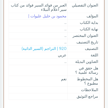
العنوان التفصيلي
العبر من فوائد السير فوائد من كتاب
سير أعلام النبلاء
المؤلف
محمود بن خليل عليوات |
بداية الكتاب
...
نهاية الكتاب
...
العنوان المختصر
...
تاريخ التصنيف
...
التصنيف
920 | التراجم (السير الذاتية)
اللغة
عربي
العناوين البديلة
...
هل حقق في
رسالة علمية ؟
هل المخطوط
نعم
مطبوع ؟
الملاحظات
مراجع التوثيق