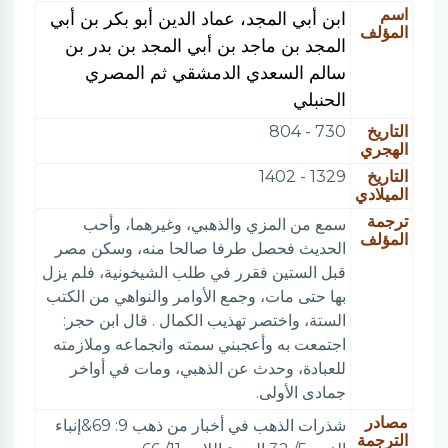
اسم
ابن أبي المجد، عماد الدين أبو بكر بن أبي
المؤلف
المجد بن ماجد بن أبي المجد بن بدر بن
سالم السعدي الدمشقي ثم المصري
الحنبلي
التاريخ
730 - 804
الهجري
التاريخ
1329 - 1402
الميلادي
ترجمة
سمع من المزي والذهبي، وغيرهما، وأحب
المؤلف
الحديث فحصل طرفا صالحا منه، وسكن مصر
قبل الستين فقرر في طلب الشيخونية، فلم يزل
بها حتى مات، وجمع الأوامر والنواهي من الكتب
الستة، واختصر تهذيب الكمال . قال ابن حجر:
اجتمعت به وأعجبني سمته وانجماعه وملازمته
للعبادة، وحدث عن الذهبي، ومات في أواخر
جمادى الأولى.
مصادر
شذرات الذهب في أخبار من ذهب 9: 69&إنباء
الترجمة