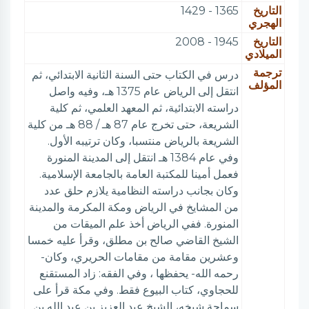
التاريخ
1365 - 1429
الهجري
التاريخ
1945 - 2008
الميلادي
ترجمة
درس في الكتاب حتى السنة الثانية الابتدائي، ثم
المؤلف
انتقل إلى الرياض عام 1375 هـ، وفيه واصل
دراسته الابتدائية، ثم المعهد العلمي، ثم كلية
الشريعة، حتى تخرج عام 87 هـ / 88 هـ من كلية
الشريعة بالرياض منتسبا، وكان ترتيبه الأول.
وفي عام 1384 هـ انتقل إلى المدينة المنورة
فعمل أمينا للمكتبة العامة بالجامعة الإسلامية.
وكان بجانب دراسته النظامية يلازم حلق عدد
من المشايخ في الرياض ومكة المكرمة والمدينة
المنورة. ففي الرياض أخذ علم الميقات من
الشيخ القاضي صالح بن مطلق، وقرأ عليه خمسا
وعشرين مقامة من مقامات الحريري، وكان-
رحمه الله- يحفظها ، وفي الفقه: زاد المستقنع
للحجاوي، كتاب البيوع فقط. وفي مكة قرأ على
سماحة شيخه، الشيخ عبد العزيز بن عبد الله بن