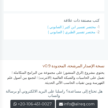
كتب مصنفة ذات علاقة
1-
مختصر تفسير ابن كثير ( الصابوني )
2-
مختصر تفسير الطبري ( الصابوني )
نسخة الإصدار المرشحة، المحدودة v0.9
يحتوي مشروع (الرق المنشور) على مجموعة من البرامج المتكاملة ؛
تعمل على الحاسبات والشبكة العالمية (الانترنت) ؛ لتجمع بين أصول علم
الفهرسة وبين تقنيات الحاسب الآلي الحديثة.
هل تحتاج إلى مساعدة؟ راسلنا على البريد الالكتروني أو برسالة
واتساب
+20-106-451-0027
info@alreq.com