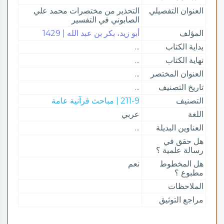
العنوان التفصيلي
التحذير من مختصرات محمد علي
الصابوني في التفسير
المؤلف
أبو زيد، بكر بن عبد الله | 1429
بداية الكتاب
...
نهاية الكتاب
...
العنوان المختصر
...
تاريخ التصنيف
...
التصنيف
211-9 | مباحث قرآنية عامة
اللغة
عربي
العناوين البديلة
...
هل حقق في
رسالة علمية ؟
هل المخطوط
نعم
مطبوع ؟
الملاحظات
مراجع التوثيق