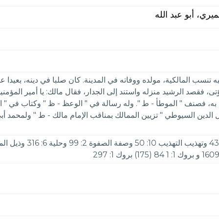
يري، أبو عبد الله
إليه تنسب المالكية، مولده ووفاته في المدينة. كان صلبا في دينه، بعيدا
يؤتى، فقصد الرشيد منزله واستند إلى الجدار، فقال مالك: يا أمير المؤم
به، فصنف " الموطأ - ط ". وله رسالة في " الوعظ - ظ " وكتاب في " ال
ل الدين السيوطي " تزيين الممالك بمناقب الإمام مالك - ط " ولمحمد أب