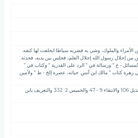
 عن الأمراء والملوك، وشي به فضربه سياطا انخلعت لها كتفه.
نين من إجلال رسول الله إجلال العلم، فجلس بين يديه، فحدثه.
مسائل - خ " ورسالة في " الرد على القدرية " وكتاب في "
ي زهرة كتاب " مالك ابن أنس: حياته، عصره إلخ - ط " ولأمين
الأعلام 5: 257& الديباج المذهب 17 - 30 والوفيات 1: 439 وتهذيب التهذيب 10: 50 وصفة الصفوة 2: 99 وحلية 6: 316 وذيل المذيل 106 والانتقاء 9 - 47 والخميس 2: 332 والتعريف بابن