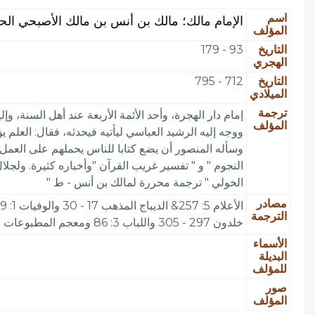
اسم
الإمام مالك؛ مالك بن أنس بن مالك الأصبحي الحم
المؤلف
التاريخ
93 - 179
الهجري
التاريخ
712 - 795
الميلادي
ترجمة
إمام دار الهجرة، وأحد الأئمة الأربعة عند أهل السنة، و
المؤلف
ووجه إليه الرشيد العباسي ليأتيه فيحدثه، فقال: العلم 
وسأله المنصور أن يضع كتابا للناس يحملهم على العمل 
النجوم " و " تفسير غريب القرآن "وأخباره كثيرة. ولجلا
الخولي " ترجمة محررة لمالك بن أنس - ط "
مصادر
الترجمة
خلدون 297 - 305 واللباب 3: 86 ومعجم المطبوعات 1609 و بروك 1: 1 84 (175) بروك 1: 297
الأسماء
البديلة
للمؤلف
صور
المؤلف