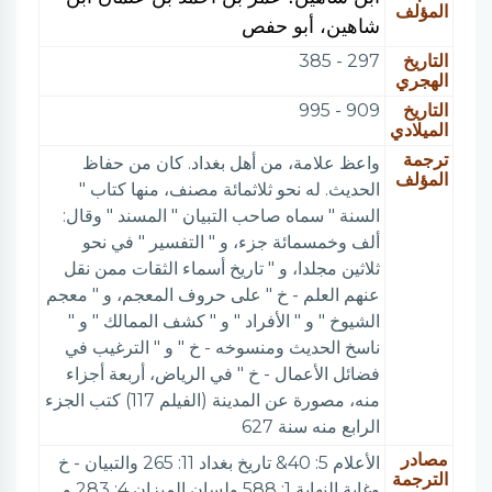
المؤلف
شاهين، أبو حفص
التاريخ
297 - 385
الهجري
التاريخ
909 - 995
الميلادي
ترجمة
واعظ علامة، من أهل بغداد. كان من حفاظ
المؤلف
الحديث. له نحو ثلاثمائة مصنف، منها كتاب "
السنة " سماه صاحب التبيان " المسند " وقال:
ألف وخمسمائة جزء، و " التفسير " في نحو
ثلاثين مجلدا، و " تاريخ أسماء الثقات ممن نقل
عنهم العلم - خ " على حروف المعجم، و " معجم
الشيوخ " و " الأفراد " و " كشف الممالك " و "
ناسخ الحديث ومنسوخه - خ " و " الترغيب في
فضائل الأعمال - خ " في الرياض، أربعة أجزاء
منه، مصورة عن المدينة (الفيلم 117) كتب الجزء
الرابع منه سنة 627
مصادر
الأعلام 5: 40& تاريخ بغداد 11: 265 والتبيان - خ
الترجمة
وغاية النهاية 1: 588 ولسان الميزان 4: 283 و