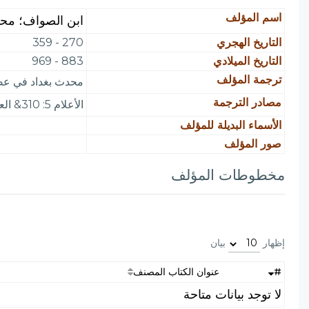
اسم المؤلف
ابن الصواف؛ محم
التاريخ الهجري
270 - 359
التاريخ الميلادي
883 - 969
ترجمة المؤلف
محدث بغداد في عصره
مصادر الترجمة
الأعلام 5: 310& العبر 2: 314 وابن قاضي شهبة - خ. وانظر التراث 1: 479
الأسماء البديلة للمؤلف
صور المؤلف
مخطوطات المؤلف
إظهار
بيان
#
عنوان الكتاب المصنف
لا توجد بيانات متاحة