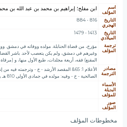
اسم
ابن مفلح؛ إبراهيم بن محمد بن عبد الله بن محم
المؤلف
التاريخ
816 - 884
الهجري
التاريخ
1413 - 1479
الميلادي
ترجمة
المؤلف
وغيرهم في دمشق، ولم يكن يتعصب لأحد. باشر القضاء في
المقنع) فقه، أربعة مجلدات، طبع الأول منها، و (مرقا
مصادر
الترجمة
الصالحية - خ - وفيه: مولده في جمادى الأولى 810 هـ والمنهج الأحمد - خ - وهدية العارفين 1: 21
الأسماء
البديلة
للمؤلف
صور
المؤلف
مخطوطات المؤلف