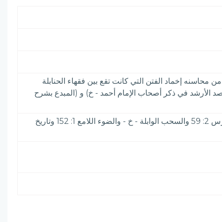
ه ووفاته في دمشق. وولي قضاءها سنة 851 وعين لقضاء الديار المصرية سنة 876 فلم يذهب. من محاسنه إخماد الفتن التي كانت تقع بين فقهاء الحنابلة
صد الأرشد في ذكر أصحاب الإمام أحمد - خ) و (المبدع بشرح
الأعلام 1: 65& المقصد الأرشد - خ - وترجمته فيه من إنشاء حفيده محمد الأكمل بن إبراهيم بن عمر بن إبراهيم بن محمد. والدارس 2: 59 والسحب الوابلة - خ - والضوء اللامع 1: 152 وتاريخ