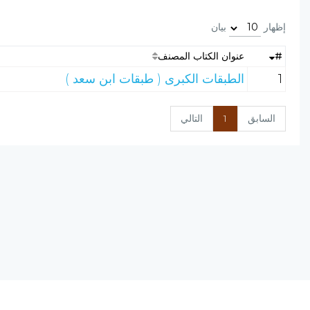
إظهار
بيان
#
عنوان الكتاب المصنف
1
الطبقات الكبرى ( طبقات ابن سعد )
السابق
1
التالي
نسخة الإصدار المرشحة، المحدودة v0.9