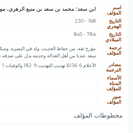
اسم
ابن سعد؛ محمد بن سعد بن منيع الزهري، مولاه
المؤلف
التاريخ
168 - 230
الهجري
التاريخ
784 - 845
الميلادي
ترجمة
مؤرخ ثقة، من حفاظ الحديث. ولد في البصرة، وسكن 
المؤلف
سعد عندنا من أهل العدالة وحديثه يدل على صدقه ف
مصادر
الأعلام 6: 136& تهذيب التهذيب 9: 182 والوفيات 1: 507 وتاريخ بغداد 5: 321 والوافي بالوفيات 3: 88 و Brock 1: 142 (136) S 1: 208
الترجمة
الأسماء
البديلة
للمؤلف
صور
المؤلف
مخطوطات المؤلف