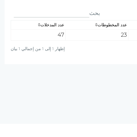
بحث
عدد المخطوطات
عدد المدخلات
47
23
إظهار 1 إلى 1 من إجمالي 1 بيان
دة؟ راسلنا على البريد الالكتروني أو برسالة واتساب