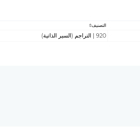
التصنيف
920 | التراجم (السير الذاتية)
هل تحتاج إلى مساع