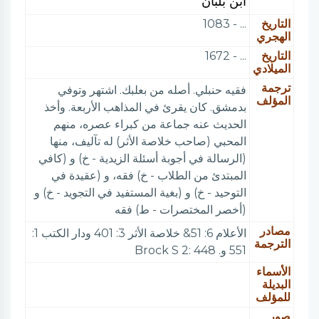
ابن بلبان
التاريخ
... - 1083
الهجري
التاريخ
... - 1672
الميلادي
ترجمة
فقيه حنبلي. أصله من بعلبك. اشتهر وتوفي
المؤلف
بدمشق. كان يقرئ في المذاهب الأربعة. وأخذ
الحديث عنه جماعة من كبراء عصره، منهم
المحبي (صاحب خلاصة الأثر) له تآليف، منها
(الرسالة في أجوبة أسئلة الزيدية - خ) و (كافي
المبتدئ من الطلاب - خ) فقه، و (عقيدة في
التوحيد - خ) و (بغية المستفيد في التجويد - خ) و
(أخصر المختصرات - ط) فقه
مصادر
الأعلام 6: 51& خلاصة الأثر 3: 401 ودار الكتب 1:
الترجمة
551 و. Brock S 2: 448
الأسماء
البديلة
للمؤلف
صور