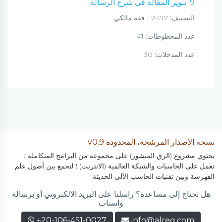
9. تنوير المقالة في شرح الرسالة
التصنيف:
217-2 | فقه مالكي
عدد المخطوطات:
41
عدد المدخلات:
30
نسخة الإصدار المرشحة، المحدودة v0.9
يحتوي مشروع (الرق المنشور) على مجموعة من البرامج المتكاملة ؛
تعمل على الحاسبات والشبكة العالمية (الانترنت) ؛ لتجمع بين أصول علم
الفهرسة وبين تقنيات الحاسب الآلي الحديثة.
هل تحتاج إلى مساعدة؟ راسلنا على البريد الالكتروني أو برسالة
واتساب
+20-106-451-0027
info@alreq.com