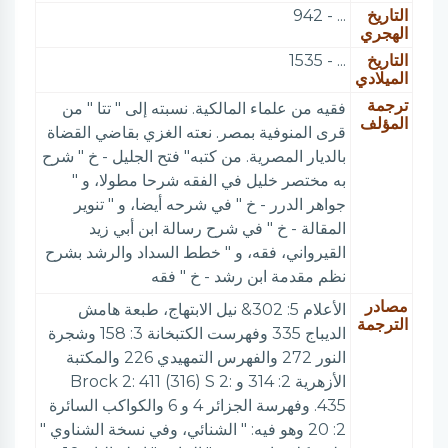
التاريخ
... - 942
الهجري
التاريخ
... - 1535
الميلادي
ترجمة
فقيه من علماء المالكية. نسبته إلى " تتا " من
المؤلف
قرى المنوفية بمصر. نعته الغزي بقاضي القضاة
بالديار المصرية. من كتبه" فتح الجليل - خ " شرح
به مختصر خليل في الفقه شرحا مطولا، و "
جواهر الدرر - خ " في شرحه أيضا، و " تنوير
المقالة - خ " في شرح رسالة ابن أبي زيد
القيرواني، فقه، و " خطط السداد والرشد بشرح
نظم مقدمة ابن رشد - خ " فقه
مصادر
الأعلام 5: 302& نيل الابتهاج، طبعة هامش
الترجمة
الديباج 335 وفهرست الكتبخانة 3: 158 وشجرة
النور 272 والفهرس التمهيدي 226 والمكتبة
الأزهرية 2: 314 و Brock 2: 411 (316) S 2:
435. وفهرسة الجزائر 4 و 6 والكواكب السائرة
2: 20 وهو فيه: " الشنائي، وفي نسخة الشناوي "