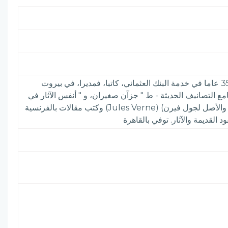
صاحب " معجم المطبوعات العربية والمعربة - ط " أحد عشر جزءا في مجلدين. ولد بدمشق، وانتقل إلى بيروت طفلا، وقضى 35 عاما في خدمة البنك العثماني، كاتبا، فمديرا، في بيروت
جم المطبوعات " وله " جامع التصانيف الحديثة - ط " جزآن صغيران، و " أنفس الآثار في
أشهر الأمصار - ط " رحلته من الآستانة إلى روما سنة 1903 و " الرحلة الجوية في المركبة الهوائية - ط " ترجمه عن الفرنسية، والأصل لجول فيرن) (Jules Verne) وكتب مقالات بالفرنسية
 القديمة والآثار. توفي بالقاهرة