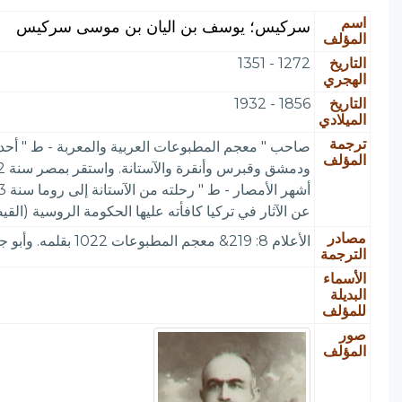
اسم
سركيس؛ يوسف بن اليان بن موسى سركيس
المؤلف
التاريخ
1272 - 1351
الهجري
التاريخ
1856 - 1932
الميلادي
ترجمة
المؤلف
عن الآثار في تركيا كافأته عليها الحكومة الروسية (القي
مصادر
الأعلام 8: 219& معجم المطبوعات 1022 بقلمه. وأبو جلدة وآخرون 109 - 112
الترجمة
الأسماء
البديلة
للمؤلف
صور
المؤلف