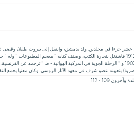
ودمشق وقبرس وأنقرة والآستانة. واستقر بمصر سنة 1912 فاشتغل بتجارة الكتب، وصنف كتابه " مع
صرية) بتعيينه عضو شرف في معهد الآثار الروسي. وكان معنيا بجمع النقود