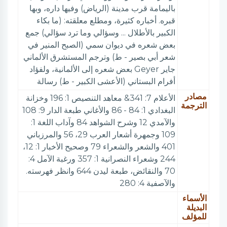
باليمامة قرب مدينة (الرياض) وفيها داره، وبها
قبره. أخباره كثيرة، ومطلع معلقته: (ما بكاء
الكبير بالأطلال ... وسؤالي وما ترد سؤالي) جمع
بعض شعره في ديوان سمي (الصبح المنير في
شعر أبي بصير - ط) وترجم المستشرق الألماني
جاير Geyer بعض شعره إلى الألمانية، ولفؤاد
أفرام البستاني (الأعشى الكبير - ط) رسالة
مصادر
الأعلام 7: 341& معاهد التنصيص 1: 196 وخزانة
الترجمة
البغدادي 1: 84 - 86 والأغاني طبعة الدار 9: 108
والآمدي 12 وشرح الشواهد 84 وآداب اللغة 1:
109 وجمهرة أشعار العرب 29، 56 والمرزباني
401 والشعر والشعراء 79 وصحيح الأخبار 1: 12،
244 وشعراء النصرانية 1: 357 ورغبة الآمل 4:
70 والنقائض، طبعة ليدن 644 وانظر فهرسته.
والآصفية 4: 280
الأسماء
البديلة
للمؤلف