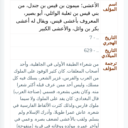
اسم
الأعشى؛ ميمون بن قيس بن جندل، من
المؤلف
بني قيس بن ثعلبة الوائلي، أبو بصير،
المعروف بأعشى قيس، ويقال له أعشى
بكر بن وائل، والأعشى الكبير
التاريخ
... - 7
الهجري
التاريخ
... - 629
الميلادي
ترجمة
من شعراء الطبقة الأولى في الجاهلية، وأحد
المؤلف
أصحاب المعلقات. كان كثير الوفود على الملوك
من العرب والفرس، غزير الشعر، يسلك فيه كل
مسلك، وليس أحد ممن عرف قبله أكثر شعرا
منه. وكان يغني بشعره، فسمي (صناجة العرب)
قال البغدادي: كان يفد على الملوك ولا سيما
ملوك فارس،ولذلك كثرت الألفاظ الفارسية في
شعره. عاش عمرا طويلا، وأدرك الإسلام ولم
يسلم. ولقب بالأعشى لضعف بصره. وعمي في
أواخر عمره. مولده ووفاته في قرية (منفوحة)