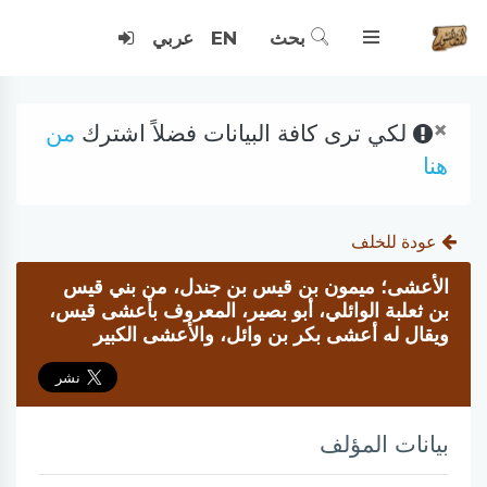
بحث
EN
عربي
×
لكي ترى كافة البيانات فضلاً اشترك
من
هنا
عودة للخلف
الأعشى؛ ميمون بن قيس بن جندل، من بني قيس
بن ثعلبة الوائلي، أبو بصير، المعروف بأعشى قيس،
ويقال له أعشى بكر بن وائل، والأعشى الكبير
بيانات المؤلف