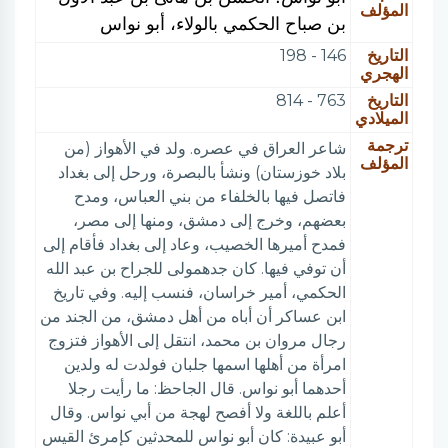
المؤلف
بن صباح الحكمي بالولاء، أبو نواس
التاريخ
146 - 198
الهجري
التاريخ
763 - 814
الميلادي
ترجمة
شاعر العراق في عصره. ولد في الأهواز (من
المؤلف
بلاد خوزستان) ونشأ بالبصرة، ورحل إلى بغداد
فاتصل فيها بالخلفاء من بني العباس، ومدح
بعضهم، وخرج إلى دمشق، ومنها إلى مصر،
فمدح أميرها الخصيب، وعاد إلى بغداد فأقام إلى
أن توفي فيها. كان جدهمولى للجراح بن عبد الله
الحكمي، أمير خراسان، فنسب إليه. وفي تاريخ
ابن عساكر أن أباه من أهل دمشق، من الجند من
رجال مروان بن محمد، انتقل إلى الأهواز فتزوج
امرأة من أهلها اسمها جلبان فولدت له ولدين
أحدهما أبو نواس. قال الجاحظ: ما رأيت رجلا
أعلم باللغة ولا أفصح لهجة من أبي نواس. وقال
أبو عبيدة: كان أبو نواس للمحدثين كإمرئ القيس