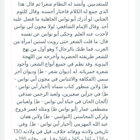
للمتقدمين. وأنشد له النظام شعرا ثم قال: هذا
الذي جمع له الكلام فاختار أحسنه. وقال كلثوم
العتابي: لو أدرك أبو نواس الجاهلية ما فضل عليه
أحد. وقال الإمام الشافعي: لولا مجون أبي نواس
لأخذت عنه العلم. وحكى أبو نواس عن نفسه
قال: ما قلت الشعر حتى رويت لستين امرأة من
العرب. فما ظنك بالرجال؟ وهو أول من نهج
للشعر طريقته الحضرية وأخرجه من اللهجة
البدوية. وقد نظم في جميع أنواع الشعر، وأجود
شعره خمرياته. له (ديوان شعر - ط) وديوان آخر
سمي (الفكاهة والائتناس في مجون أبي نواس -
ط) ولابن منظور كتاب سماه (أخبار أبي نواس -
ط) في جزأين صغيرين، ولعبد الرحمن صدقي
(ألحان الحان في حياة أبي نواس - ط) ولعباس
مصطفى عمار (أبو نواس ط) ومثله لعمر فروخ.
ولزكي المحاسني (النواسي - ط) ولابن هفان
عبد الله المهزمي (أخبار أبي نواس - ط). وفي
تاريخي ولادته ووفاته خلاف، قيل في ولادته 130
و 136 و 141 و 145 و 146 وقيل في وفاته 195 و