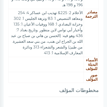
196 و 198 هـ
مصادر
الأعلام 2: 225& تهذيب ابن عساكر 4: 254
الترجمة
ومعاهد التنصيص 1: 83 ونزهة الجليس 1: 302
وخزانة البغدادي 1: 168 ووفيات الأعيان 1: 135
وأخبار أبي نواس لابن منظور. وتاريخ بغداد 7:
436 وهو فيه: (الحسن بن هاني بن صباح بن عبد
الله بن الجراح ابن هنب، من بني سعد العشيرة.
من طيئ) والشعر والشعراء 313 ودائرة
المعارف الإسلامية 1: 413
الأسماء
البديلة
للمؤلف
صور
المؤلف
مخطوطات المؤلف