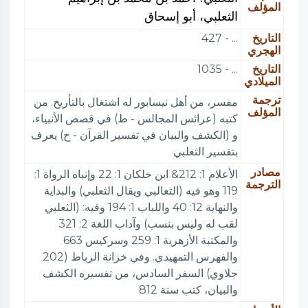
المؤلف
الثعلبي، أبو إسحاق
التاريخ
... - 427
الهجري
التاريخ
... - 1035
الميلادي
ترجمة
مفسر، من أهل نيسابور له اشتغال بالتأريخ. من
المؤلف
كتبه (عرائس المجالس - ط) في قصص الأنبياء،
و (الكشف والبيان في تفسير القرآن - خ) يعرف
بتفسير الثعلبي
مصادر
الأعلام 1: 212& ابن خلكان 1: 22 وإنباه الرواة 1:
الترجمة
119 وهو فيه (الثعالبي ويقال الثعلبي) والبداية
والنهاية 12: 40 واللباب 1: 194 وفيه: (الثعلبي
لقب له وليس بنسب) وآداب اللغة 2: 321
والمكتبة الأزهرية 1: 259 وسركيس 663
والفهرس التمهيدي. وفي خزانة الرباط (202
جلاوي) السفر السادس، من تفسيره الكشف
والبيان، كتب سنة 812