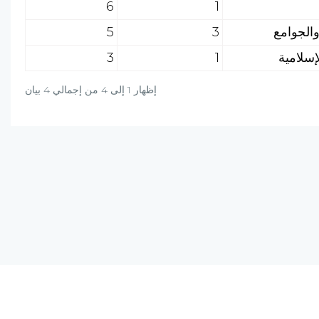
6
1
5
3
3
1
إظهار 1 إلى 4 من إجمالي 4 بيان
دة؟ راسلنا على البريد الالكتروني أو برسالة واتساب
+20-106-451-0027
info@al