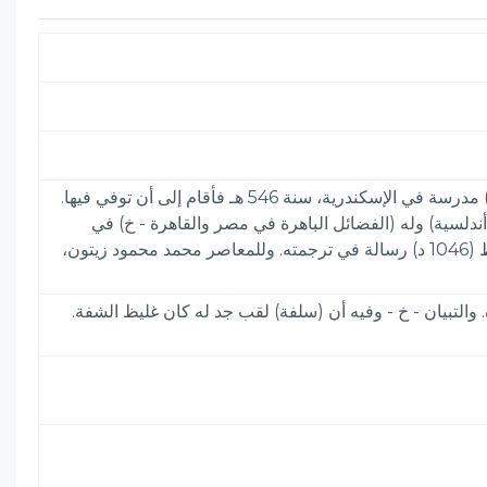
حافظ مكثر، من أهل أصبهان. رحل في طلب الحديث، وكتب تعاليق وأمالي كثيرة، وبنى له الأمير العادل (وزير الظافر العبيدي) مدرسة في الإسكندرية، سنة 546 هـ فأقام إلى أن توفي فيها.
دلسية) وله (الفضائل الباهرة في مصر والقاهرة - خ) في
الخزانة الحميدية بالأستانة، الرقم (363 تاريخ) كما في (المختار من المخطوطات العربية في الأستانة، ص 50 وفي خزانة الرباط (1046 د) رسالة في ترجمته. وللمعاصر محمد محمود زيتون،
 ولادته سنة 470 وأزهار الرياض 3: 167 وفيه تحقيق في تاريخ مولده. والتبيان - خ - وفيه أن (سلفة) لقب جد له كان غليظ الشفة.