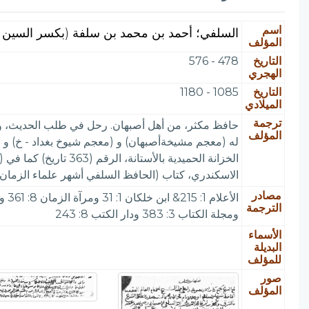
اسم
السلفي؛ أحمد بن محمد بن سلفة (بكسر السين وفت
المؤلف
التاريخ
478 - 576
الهجري
التاريخ
1085 - 1180
الميلادي
ترجمة
المؤلف
له (معجم مشيخةأصبهان) و (معجم شيوخ بغداد - خ) و (
الاسكندري، كتاب (الحافظ السلفي أشهر علماء الزمان
مصادر
الترجمة
ومجلة الكتاب 3: 383 ودار الكتب 8: 243
الأسماء
البديلة
للمؤلف
صور
المؤلف