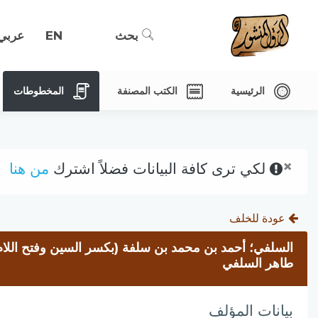
بحث
EN
عربي
الرئيسية
الكتب المصنفة
المخطوطات
×
لكي ترى كافة البيانات فضلاً اشترك
من هنا
عودة للخلف
السلفي؛ أحمد بن محمد بن سلفة (بكسر السين وفتح اللام) 
طاهر السلفي
بيانات المؤلف