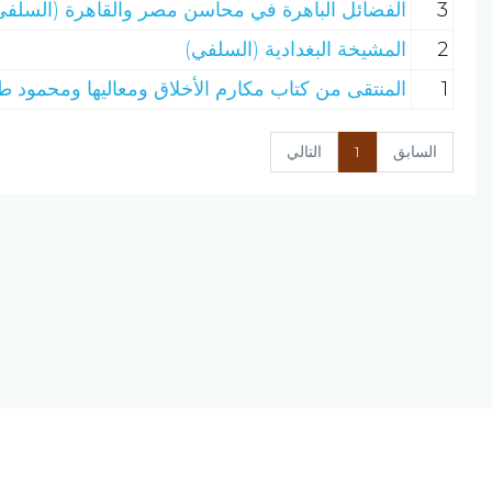
3
الفضائل الباهرة في محاسن مصر والقاهرة (السلفي
2
المشيخة البغدادية (السلفي)
1
المنتقى من كتاب مكارم الأخلاق ومعاليها ومحمود ط
السابق
1
التالي
نسخة الإصدار المرشحة، المحدودة v0.9
يحتوي مشروع (الرق المنشور) على مجموعة من البرامج المتكاملة ؛ تعمل على