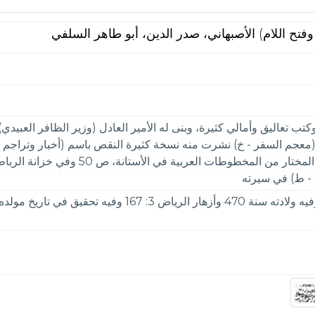
ح اللام) الأصبهاني، صدر الدين، أبو طاهر السلفي
معجم السفر - خ) نشرت منه نسخة كثيرة النقص باسم (أخبار وتراجم أن
 - ط) في سيرته
الأعلام 1: 215& ابن خلكان 1: 31 ومرآة الزمان 8: 361 وفيه