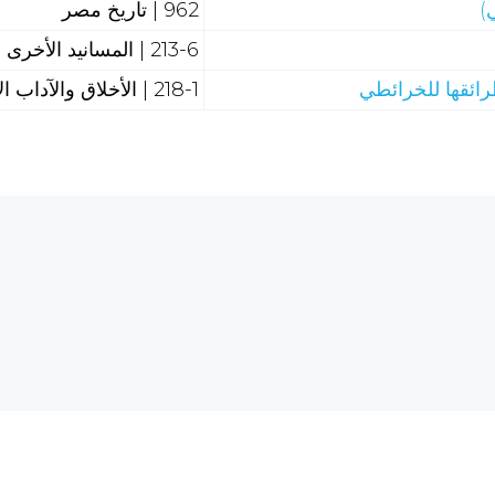
)
962 | تاريخ مصر
213-6 | المسانيد الأخرى والجوامع
رائقها للخرائطي
218-1 | الأخلاق والآداب الإسلامية
هل تحتاج إلى مساع
 الحاسبات والشبكة العالمية
req.com