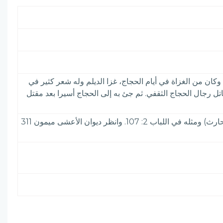
وكان من الغزاة في أيام الحجاج، غزا الديلم وله شعر كثير في
 رجال الحجاج الثقفي. ثم جئ به إلى الحجاج أسيرا بعد مقتل
الأعلام 3: 312& الأغاني 5: 138 - 153 وسير النبلاء - خ. المجلد الثالث. والآمدي 14 والإكليل 10: 58 وهو فيه (عبد الرحمن بن الحارث) ومثله في اللباب 2: 107. وانظر ديوان الأعشى ميمون 311