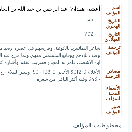
اسم
أعشى همدان؛ عبد الرحمن بن عبد الله بن الحا
المؤلف
التاريخ
... - 83
الهجري
التاريخ
... - 702
الميلادي
ترجمة
شاعر اليمانيين، بالكوفة، وفارسهم في عصره. ويعد من 
المؤلف
وصف بلادهم ووقائع المسلمين معهم. ولما خرج عبد ال
ابن الأشعث، فأمر به الحجاج فضربت عنقه. وأخباره كث
مصادر
الترجمة
- 343 وفيه أكثر الباقي من شعره
الأسماء
البديلة
للمؤلف
صور
المؤلف
مخطوطات المؤلف