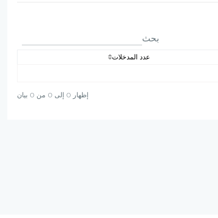
بحث
عدد المدخلات
إظهار 0 إلى 0 من 0 بيان