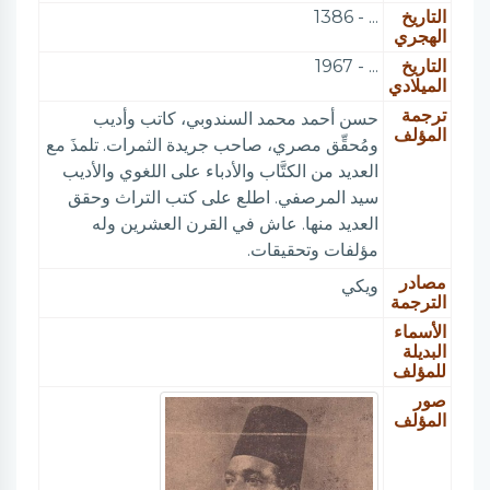
التاريخ
... - 1386
الهجري
التاريخ
... - 1967
الميلادي
ترجمة
حسن أحمد محمد السندوبي، كاتب وأديب
المؤلف
ومُحقِّق مصري، صاحب جريدة الثمرات. تلمذَ مع
العديد من الكتَّاب والأدباء على اللغوي والأديب
سيد المرصفي. اطلع على كتب التراث وحقق
العديد منها. عاش في القرن العشرين وله
مؤلفات وتحقيقات.
مصادر
ويكي
الترجمة
الأسماء
البديلة
للمؤلف
صور
المؤلف