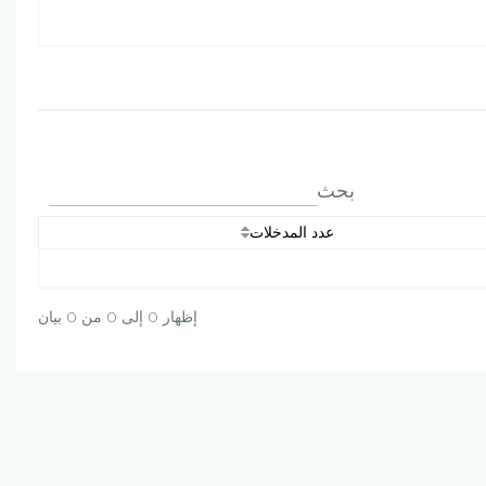
بحث
عدد المدخلات
إظهار 0 إلى 0 من 0 بيان