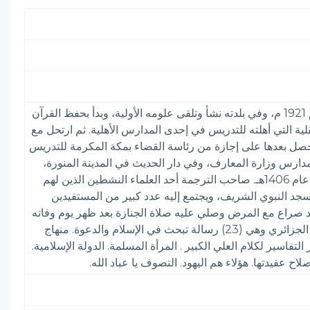
هو أبو بكر جابر بن موسى بن عبد القادر بن جابر أبو بكر الجزائري. ولد في قرية ليوا طولقة ولاية بسكرة جنوب بلاد الجزائر عام 1921 م، وفي بلدته نشأ وتلقى علومه الأولية، وبدأ بحفظ القرآن
ية التي أهلته للتدريس في إحدى المدارس الأهلية. ثم ارتحل مع
حصل بعدها على إجازة من رئاسة القضاء بمكة المكرمة للتدريس
ارس وزارة المعارف، وفي دار الحديث في المدينة المنورة،
وعندما فتحت الجامعة الإسلامية أبوابها عام 1380هـ كان من أوائل أساتذتها والمدرسين فيها، وبقي فيها حتى أحيل إلى التقاعد عام 1406هـ. صاحب الترجمة أحد العلماء النشطين الذين لهم
داد هذه الترجمة عام 1423هـ يقوم بالوعظ والتدريس في المسجد النبوي الشريف، ويجتمع إليه عدد كبير من المستفيدين
جزائري في فجر يوم الأربعاء 4 ذو الحجة 1439 هـ الموافق 15 أغسطس 2018 عن عمر ناهز 97 عاماً، بعد صراع مع المرض وصلي عليه صلاة الجنازة بعد ظهر يوم وفاته
في المسجد النبوي الشريف، ووري جثمانه الثرى في مقبرة البقيع.. . مؤلفاته : قام بتأليف عدد كبير من المؤلفات، منها: رسائل الجزائري وهي (23) رسالة تبحث في الإسلام والدعوة. منهاج
سير لكلام العلي الكبير . المرأة المسلمة. الدولة الإسلامية.
 عقيدتها. هؤلاء هم اليهود. التصوف يا عباد الله.