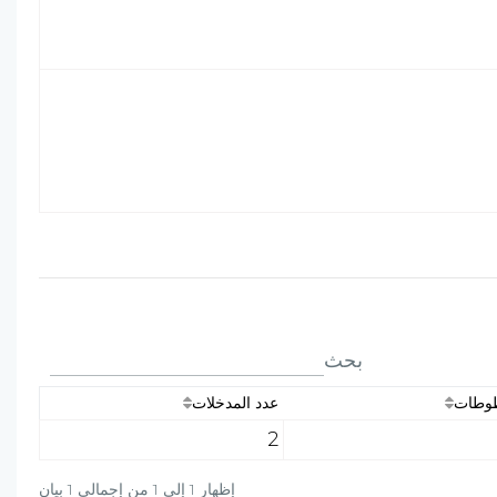
بحث
طوطات
عدد المدخلات
2
إظهار 1 إلى 1 من إجمالي 1 بيان