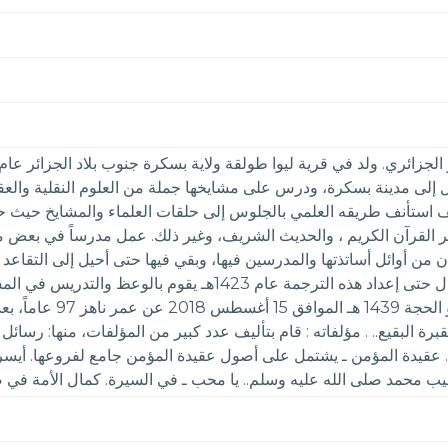
ل إلى مدينة بسكرة، ودرس على مشايخها جملة من العلوم النقلية والعقل
يف استأنف طريقه العلمي بالجلوس إلى حلقات العلماء والمشايخ حيث 
القرآن الكريم ، والحديث الشريف، وغير ذلك. عمل مدرساً في بعض مد
جهودهم الدعوية في الكثير من البلاد التي زارها. وما يزال حتى إع
توفي الشيخ أبو بكر ال
قيدة المؤمن ـ يشتمل على أصول عقيدة المؤمن جامع لفروعها. أيسر التفا
يب محمد صلى الله عليه وسلم.. يا محب ـ في السيرة. كمال الأمة في صلاح