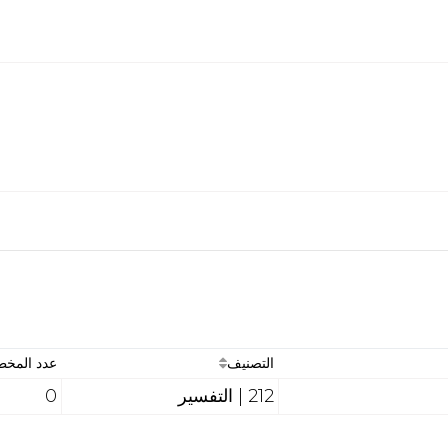
التصنيف
عدد المخ
212 | التفسير
0