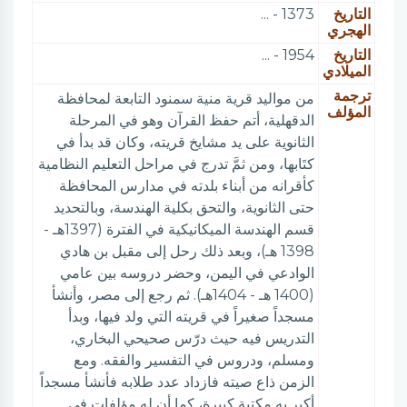
التاريخ
1373 - ...
الهجري
التاريخ
1954 - ...
الميلادي
ترجمة
من مواليد قرية منية سمنود التابعة لمحافظة
المؤلف
الدقهلية، أتم حفظ القرآن وهو في المرحلة
الثانوية على يد مشايخ قريته، وكان قد بدأ في
كتَابها، ومن ثمَّ تدرج في مراحل التعليم النظامية
كأقرانه من أبناء بلدته في مدارس المحافظة
حتى الثانوية، والتحق بكلية الهندسة، وبالتحديد
قسم الهندسة الميكانيكية في الفترة (1397هـ -
1398 هـ)، وبعد ذلك رحل إلى مقبل بن هادي
الوادعي في اليمن، وحضر دروسه بين عامي
(1400 هـ - 1404هـ). ثم رجع إلى مصر، وأنشأ
مسجداً صغيراً في قريته التي ولد فيها، وبدأ
التدريس فيه حيث درّس صحيحي البخاري،
ومسلم، ودروس في التفسير والفقه. ومع
الزمن ذاع صيته فازداد عدد طلابه فأنشأ مسجداً
أكبر به مكتبة كبيرة، كما أن له مؤلفات في