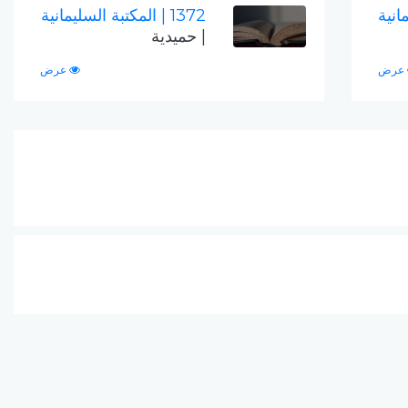
انية
1372
| المكتبة السليمانية
| حميدية
عرض
عرض