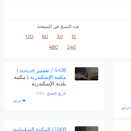
عدد النسخ في الصفحة
120
60
30
15
480
240
4418 / تفسير
|
(الديباجة)
مكتبة الإسكندرية
| مكتبة
بلدية الإسكندرية
تاريخ النسخ:
1180
عرض
عرض
1368
| المكتبة السليمانية