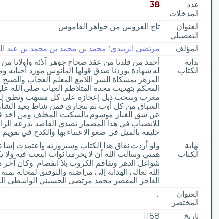
عدد
38
المدخلات
العنوان
تاج العروس من جواهر القاموس
التفصيلي
المؤلف
مرتضى الزبيدي؛ محمد بن محمد بن محمد بن عبد الرزا
بداية
أحمد من قلدنا من عقد صحاح جوهر آلائه وأولانا من
الكتاب
له شهادة يوردنا صدق قولها المأنوس مورد أحبابه و
المزهر بمشكاة السر اللامع المعلم العجاب والصب
المحكم بتهذيب مجده المتلاطم العباب صلى الله عل
مغرب وسحب ذيل إعجازه على كل مسهب ونطق لسان 
السباق من كل أوب ثم تتجارى فمن شاط بعيد الشأ
عن شق الغبار موسوم بالسكيت المخلف ومن آخذ في 
للانصباب في هذا المضمار تصدي القاصد بذرعه الرابع
خليقة بالميل في صغو الاعتناء بها والكدح في تقويم عن
نهاية
ولو أردت نفاق هذا الكتاب وسيرورته واعتمدت إشا
الكتاب
همتي وسألت الله أن لا يحرمنا ثواب التعب فيه ولا يك
الله تعالى الهداية إلى مراضيه والتوفيق لمحابه بمن
العاجز المقصر محمد مرتضى الحسيني الواسطي الزب
العنوان
...
المختصر
تاريخ
1188