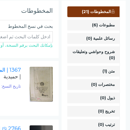
المخطوطات
المخطوطات (21)
مطبوعات (6)
بحث في نسخ المخطوط
رسائل علمية (0)
بإمكانك البحث برقم النسخة، أو ال
شروح وحواشي وتعليقات
(0)
1367
| الم
متن (1)
| حميدية
مختصرات (0)
تاريخ النسخ:
1182
ذيول (0)
تخريج (0)
ترتيب (0)
2766
|
(5)