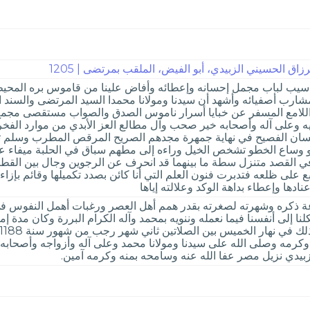
ق الحسيني الزبيدي، أبو الفيض، الملقب بمرتضى | 1205
 سيب لباب مجمل إحسانه وإعطائه وأفاض علينا من قاموس بره المحيط فائ
مشارب أصفيائه وأشهد أن سيدنا ومولانا محمدا السيد المرتضى والسند
ح اللامع المسفر عن خبايا أسرار ناموس الصدق والصواب مستقصى مجمع
يه وعلى آله وأصحابه خير صحب وآل مطالع العز الأبدي من موارد الف
الفصيح في نهاية جمهرة مجدهم الصريح المرقص المطرب وسلم تسليم
و وساع الخطو تشخص الخيل وراءه إلى مطهم سباق في الحلبة ميفاء 
القصد متنزل سطة ما بينهما قد انحرف عن الرجوين وجال بين القطري
 على ظلعه فتدبرت فنون العلم التي أنا كائن بصدد تكميلها وقائم بإزاء
ادها وإعطاء بداهة الوكد وعلالته إياها
عة ذكره وشهرته لصغرته بقدر همم أهل العصر ورغبات أهمل النفوس 
لنا إلى أنفسنا فيما نعمله وننويه بمحمد وآله الكرام البررة وكان مدة 
ه وكرمه وصلى الله على سيدنا ومولانا محمد وعلى آله وأزواجه وأصحابه و
يدي نزيل مصر عفا الله عنه وسامحه بمنه وكرمه آمين.