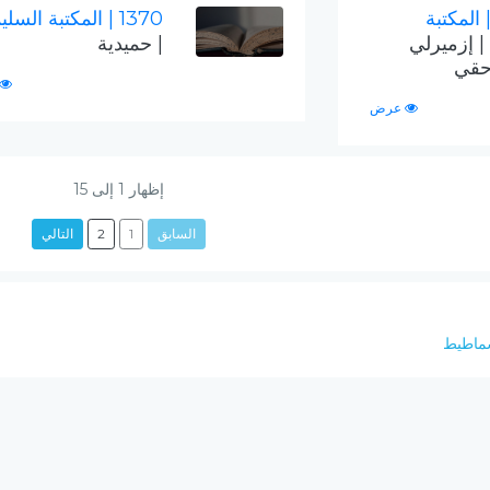
 المكتبة
1370
| المكتبة السليم
| إزميرلي
| حميدية
حقي
عرض
إظهار
1
إلى
15
السابق
1
2
التالي
شماطيط