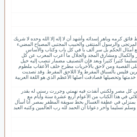
ق كرمه وباهر إسدائه وأشهد أن لا إله إلا الله وحده لا شريك
 المرتجى والرسول المنتقى والحبيب المجتبى المصباح المضيء
 أمثال الحكم بل سر ألف با في كل باب وكتاب والأساس
خر والكمال ومشارق المجد والجلال ما أعرب المعرب عن كل
ا كثيرا كثيرا وبعد فإن التصنيف مضمار تنصب إليه خيل
على القصبة ومن لاحق بالأخريات مطرح خلف الأعقاب ملطوم
ن فليس بالسباق المفرط ولا اللاحق المفرط. وقد تصديت
 خدمتها وتحصيلها فصادفت أصلها الأعظم الذي هو اللغة العربية
في كل مصر ولكنني أنفذت فيه نهمتي وجررت رسني له بقدر
إملائي في هذا الكتاب من الأعوام أربع عشرة سنة وأيام مع
شواغل الدهر وتفاقم الكروب بلا انفصام. وكان آخر ذلك في نهار الخميس بين الصلاتين ثاني شهر رجب من شهور سنة 1188 بمنزلي في عطفة الغسال بخط سويقة المظفر بمصر. أنا أسأل
سلم تسليما وآخر دعوانا أن الحمد لله رب العالمين وكتبه العبد