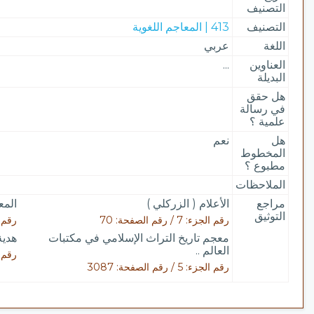
التصنيف
التصنيف
413 | المعاجم اللغوية
اللغة
عربي
العناوين
...
البديلة
هل حقق
في رسالة
علمية ؟
هل
نعم
المخطوط
مطبوع ؟
الملاحظات
مراجع
الأعلام ( الزركلي )
المع
التوثيق
رقم الجزء: 7 / رقم الصفحة: 70
رقم الجزء: 
معجم تاريخ التراث الإسلامي في مكتبات
هدية
العالم ..
رقم الجزء: 
رقم الجزء: 5 / رقم الصفحة: 3087