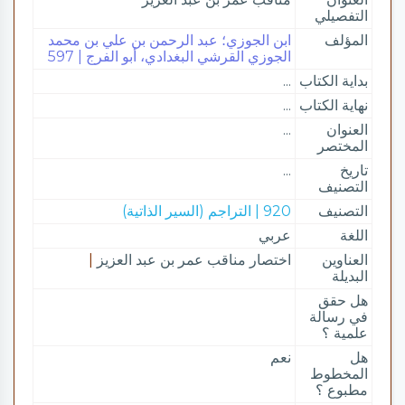
التفصيلي
المؤلف
ابن الجوزي؛ عبد الرحمن بن علي بن محمد
الجوزي القرشي البغدادي، أبو الفرج | 597
بداية الكتاب
...
نهاية الكتاب
...
العنوان
...
المختصر
تاريخ
...
التصنيف
التصنيف
920 | التراجم (السير الذاتية)
اللغة
عربي
العناوين
اختصار مناقب عمر بن عبد العزيز
|
البديلة
هل حقق
في رسالة
علمية ؟
هل
نعم
المخطوط
مطبوع ؟