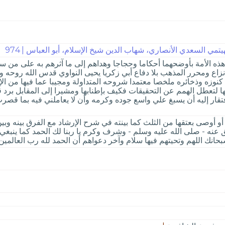
مي السعدي الأنصاري، شهاب الدين شيخ الإسلام، أبو العباس | 974
ه الأمة بأوضحهما أحكاما وحجاجا وهداهم إلى ما آثرهم به على من سو
لا نزاع ومحرر المذهب بلا دفاع أبي زكريا يحيى النواوي قدس الله ر
نوزه وذخائره ملخصا معتمدا شروحه المتداولة ومجيبا عما فيها من الإ
بها لتعطل الهمم عن التحقيقات فكيف بإطنابها ومشيرا إلى المقابل برد
افتقار إليه أن يسبغ علي واسع جوده وكرمه وأن لا يعاملني فيه بما قص
أوصى بعتقها من الثلث كما بينته في شرح الإرشاد مع الفرق بينه وبين م
بق عنه - صلى الله عليه وسلم - وشرف وكرم يا ربنا لك الحمد كما ين
بحانك اللهم وتحيتهم فيها سلام وآخر دعواهم أن الحمد لله رب العالمين