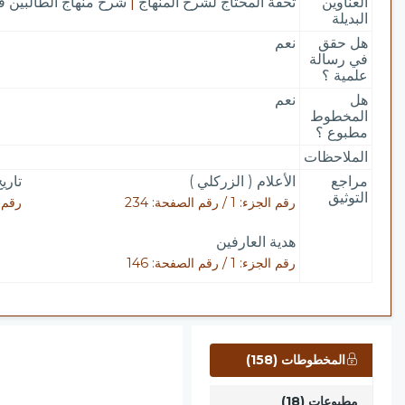
العناوين
تحفة المحتاج لشرح المنهاج
|
شرح منهاج الطالبين ف
البديلة
هل حقق
نعم
في رسالة
علمية ؟
هل
نعم
المخطوط
مطبوع ؟
الملاحظات
مراجع
الأعلام ( الزركلي )
تاري
التوثيق
رقم الجزء: 1 / رقم الصفحة: 234
رقم الجزء: 
هدية العارفين
رقم الجزء: 1 / رقم الصفحة: 146
المخطوطات (158)
مطبوعات (18)