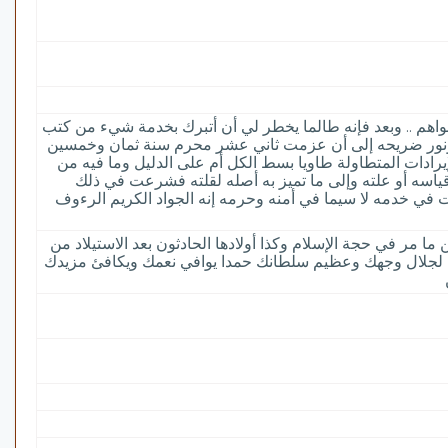
اهم .. وبعد فإنه طالما يخطر لي أن أتبرك بخدمة شيء من كتب
وحه ونور ضريحه إلى أن عزمت ثاني عشر محرم سنة ثمان وخمسين
يرادات المتطاولة طاويا بسط الكل أم على الدليل وما فيه من
 قياسه أو علته وإلى ما تميز به أصله لقلته فشرعت في ذلك
رت في خدمه لا سيما في أمنه وحرمه إنه الجواد الكريم الرءوف
ا مر في حجة الإسلام وكذا أولادها الحادثون بعد الاستيلاد من
بغي لجلال وجهك وعظيم سلطانك حمدا يوافي نعمك ويكافئ مزيدك