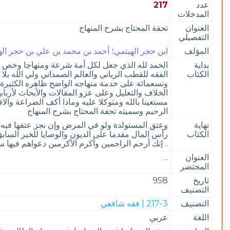
عدد
217
المدخلات
العنوان
تحفة المحتاج بشرح المنهاج
التفصيلي
المؤلف
ابن حجر الهيتمي؛ أحمد بن محمد بن علي بن حجر الهيت
بداية
الحمد لله الذي جعل لكل أمة شرعة ومنهاجا وخص هذ
الكتاب
الفقه للقطب الرباني والعالم الصمداني ولي الله ب
وتسعمائة على خدمة منهاجه الواضح ظاهره الكثيرة ك
الخلاف والتعليل وعلى عزو المقالات والأبحاث لأربا
مستعينا بالله ومتوكلا عليه ومادا أكف الضراعة وال
الرحيم وسميته تحفة المحتاج بشرح المنهاج
نهاية
وعتق المستولدة ولو في المرض وإن نجز عتقها فيه أو 
الكتاب
رأس المال مقدما على الديون والوصايا للخبر السا
.. إنك أرحم الراحمين وأكرم الأكرمين دعواهم فيها س
العنوان
...
المختصر
تاريخ
958
التصنيف
التصنيف
217-3 | فقه شافعي
اللغة
عربي