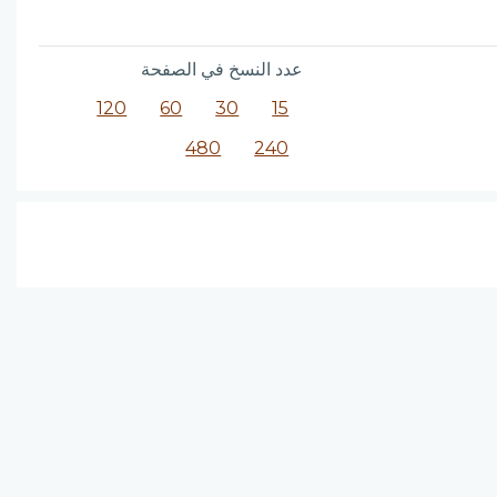
عدد النسخ في الصفحة
120
60
30
15
480
240