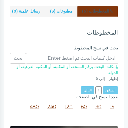
المخطوطات (6)
مطبوعات (3)
رسائل علمية (0)
شر
المخطوطات
بحث في نسخ المخطوط
بحث
بإمكانك البحث برقم النسخة، أو المكتبة، أو المكتبة الفرعية، أو
الدولة
إظهار
1
إلى
6
السابق
1
التالي
عدد النسخ في الصفحة
480
240
120
60
30
15