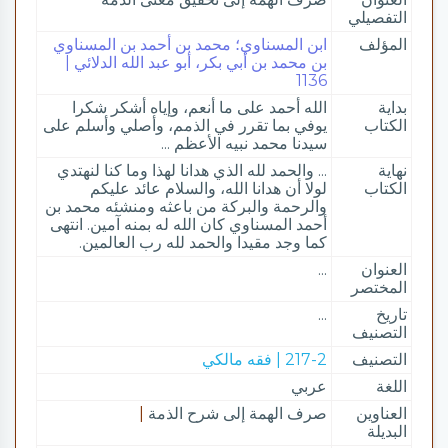
التفصيلي
المؤلف
ابن المسناوي؛ محمد بن أحمد بن المسناوي
بن محمد بن أبي بكر، أبو عبد الله الدلائي |
1136
بداية
الله أحمد على ما أنعم، وإياه أشكر شكرا
الكتاب
يوفي بما تقرر في الذمم، وأصلي وأسلم على
سيدنا محمد نبيه الأعظم ...
نهاية
... والحمد لله الذي هدانا لهذا وما كنا لنهتدي
الكتاب
لولا أن هدانا الله، والسلام عائد عليكم
والرحمة والبركة من باعثه ومنشئه محمد بن
أحمد المسناوي كان الله له بمنه آمين. انتهى
كما وجد مقيدا والحمد لله رب العالمين.
العنوان
...
المختصر
تاريخ
...
التصنيف
التصنيف
217-2 | فقه مالكي
اللغة
عربي
العناوين
صرف الهمة إلى شرح الذمة
|
البديلة