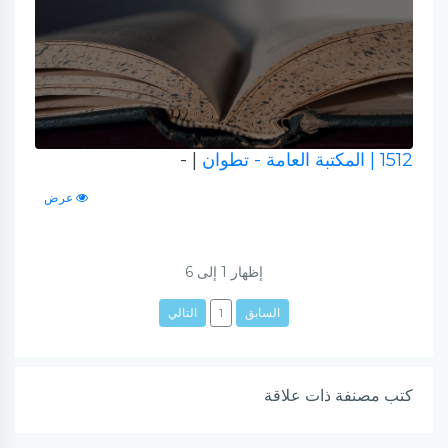
1512
| المكتبة العامة - تطوان
| -
عرض
إظهار
1
إلى
6
السابق
1
التالي
كتب مصنفة ذات علاقة