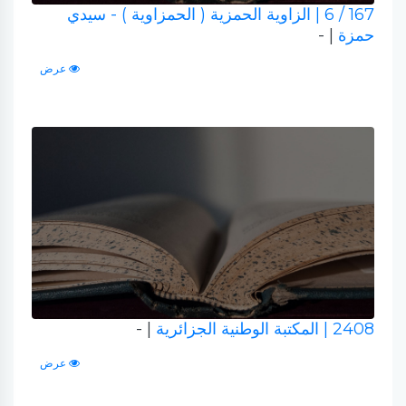
167 / 6
| الزاوية الحمزية ( الحمزاوية ) - سيدي
حمزة
| -
عرض
2408
| المكتبة الوطنية الجزائرية
| -
عرض