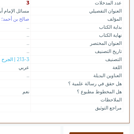
عدد المدخلات
3
العنوان التفصيلي
مسائل الإمام أب
المؤلف
صالح بن أحمد؛ صا
بداية الكتاب
...
نهاية الكتاب
...
العنوان المختصر
...
تاريخ التصنيف
...
التصنيف
213-3 | الجرح والتعديل
اللغة
عربي
العناوين البديلة
...
هل حقق في رسالة علمية ؟
هل المخطوط مطبوع ؟
نعم
الملاحظات
مراجع التوثيق